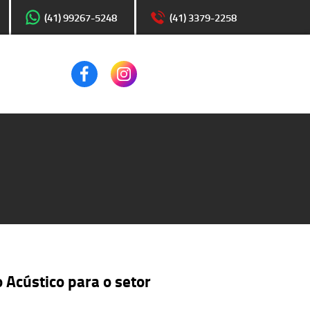
(41) 99267-5248
(41) 3379-2258
 Acústico para o setor