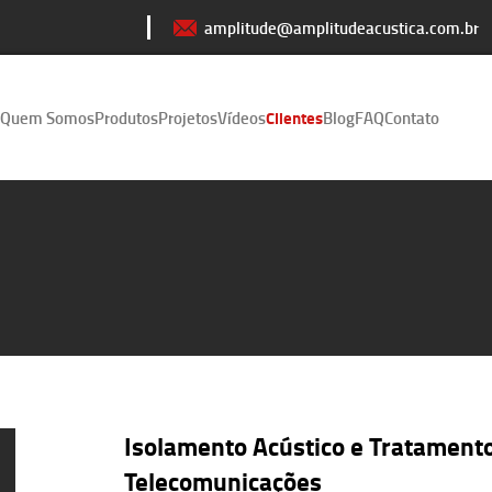
amplitude@amplitudeacustica.com.br
Quem Somos
Produtos
Projetos
Vídeos
Clientes
Blog
FAQ
Contato
Isolamento Acústico e Tratamento
Telecomunicações