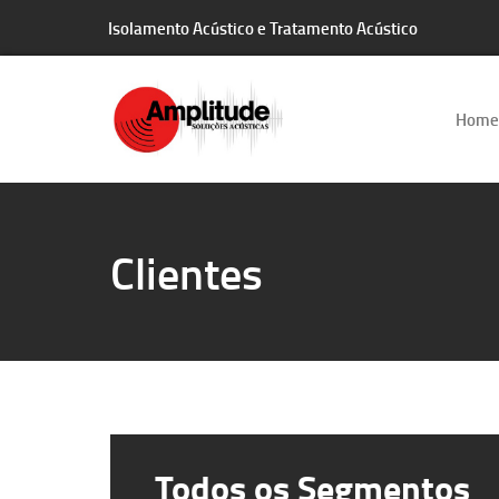
Isolamento Acústico e Tratamento Acústico
Empresa Automobilística
Empresa de Comunicação
Home
Empresas Agro
Energia
Clientes
Energia e Automação
Energia Renovável
Engenharia
Todos os Segmentos