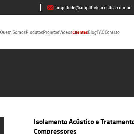
amplitude@amplitudeacustica.com.br
Quem Somos
Produtos
Projetos
Vídeos
Clientes
Blog
FAQ
Contato
Isolamento Acústico e Tratamento
Compressores