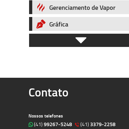
Gerenciamento de Vapor
Gráfica
Habitação
Igreja
Industria Comércio
Contato
Industria de Tecnologia
Jornal
Nossos telefones
Logistica
99267-5248
3379-2258
(41)
(41)