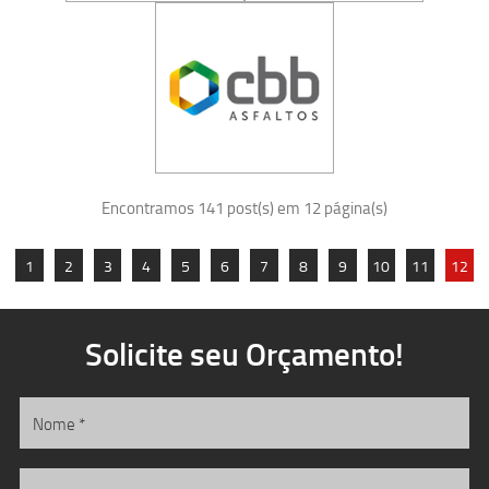
Encontramos 141 post(s) em 12 página(s)
1
2
3
4
5
6
7
8
9
10
11
12
Solicite seu Orçamento!