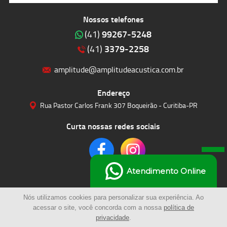
Nossos telefones
99267-5248
(41)
3379-2258
(41)
amplitude@amplitudeacustica.com.br
Endereço
Rua Pastor Carlos Frank 307 Boqueirão - Curitiba-PR
Curta nossas redes sociais
Atendimento Online
Nós utilizamos cookies para personalizar sua experiência. Ao
acessar o site, você concorda com a nossa
política de
privacidade
.
© 2023 | Amplitude Soluções Acústicas LTDA | Todos os Direitos Reservados