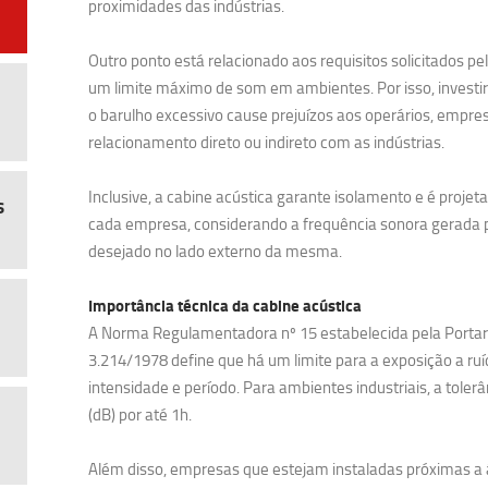
proximidades das indústrias.
Outro ponto está relacionado aos requisitos solicitados pe
um limite máximo de som em ambientes. Por isso, investi
o barulho excessivo cause prejuízos aos operários, empre
relacionamento direto ou indireto com as indústrias.
Inclusive, a cabine acústica garante isolamento e é proj
s
cada empresa, considerando a frequência sonora gerada pe
desejado no lado externo da mesma.
Importância técnica da cabine acústica
A Norma Regulamentadora nº 15 estabelecida pela Portaria
3.214/1978 define que há um limite para a exposição a ruí
intensidade e período. Para ambientes industriais, a tolerâ
(dB) por até 1h.
Além disso, empresas que estejam instaladas próximas a 