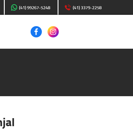
(41) 99267-5248
(41) 3379-2258
jal