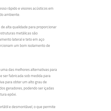
cesso rápido e visores acústicos em
odo ambiente.
m de alta qualidade para proporcionar
estruturas metálicas são
mento lateral e teto em aço
oporcionam um bom isolamento de
 uma das melhores alternativas para
de ser fabricada sob medida para
va para obter um alto grau de
os geradores, podendo ser içadas
tura epóxi.
portátil e desmontável, o que permite