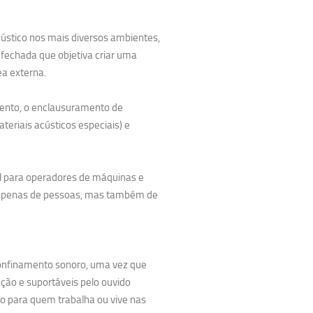
cústico nos mais diversos ambientes,
 fechada que objetiva criar uma
ea externa.
ento, o enclausuramento de
teriais acústicos especiais) e
al para operadores de máquinas e
não apenas de pessoas, mas também de
 confinamento sonoro, uma vez que
lação e suportáveis pelo ouvido
o para quem trabalha ou vive nas