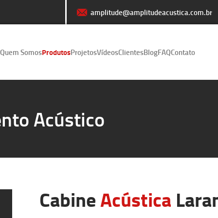
amplitude@amplitudeacustica.com.br
Quem Somos
Produtos
Projetos
Vídeos
Clientes
Blog
FAQ
Contato
nto Acústico
Cabine
Acústica
Laran