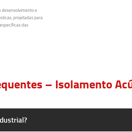
m desenvolvimento e
sticas, projetadas para
específicas das
quentes – Isolamento Acús
dustrial?