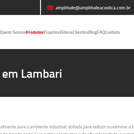
amplitude@amplitudeacustica.com.br
Quem Somos
Produtos
Projetos
Vídeos
Clientes
Blog
FAQ
Contato
o em Lambari
lmente para o ambiente industrial, voltada para reduzir ou eliminar a 