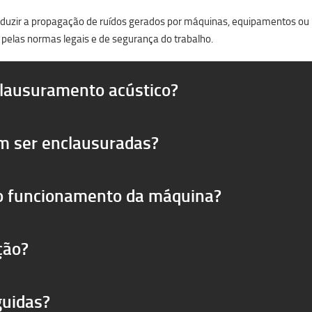
reduzir a propagação de ruídos gerados por máquinas, equipamentos ou pr
 pelas normas legais e de segurança do trabalho.
clausuramento acústico?
m ser enclausuradas?
 o funcionamento da máquina?
ção?
guidas?