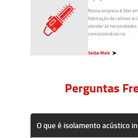
Nossa empresa é líder e
fabricação de cabines acú
atender às necessidades 
concessionárias na ...
Saiba Mais
Perguntas Fre
O que é isolamento acústico in