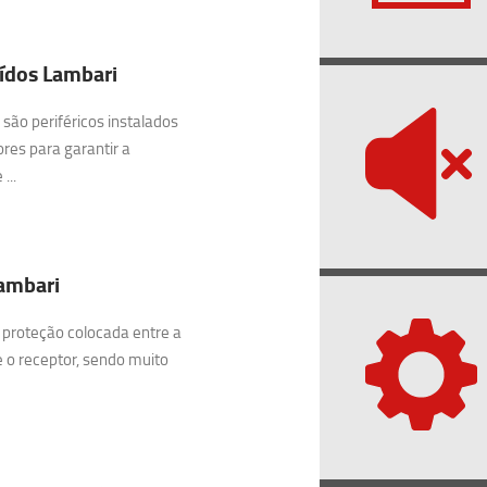
ídos Lambari
são periféricos instalados
res para garantir a
...
Lambari
 proteção colocada entre a
e o receptor, sendo muito