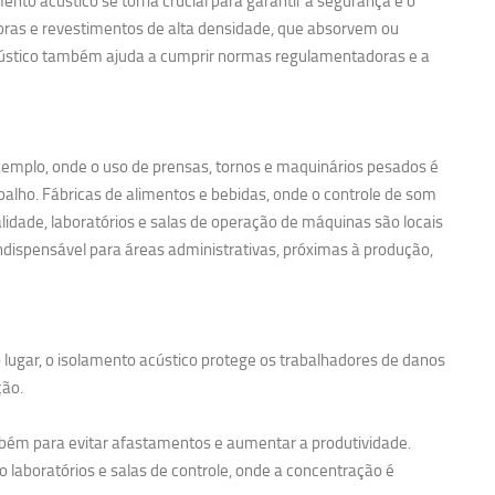
nto acústico se torna crucial para garantir a segurança e o
noras e revestimentos de alta densidade, que absorvem ou
acústico também ajuda a cumprir normas regulamentadoras e a
exemplo, onde o uso de prensas, tornos e maquinários pesados é
balho. Fábricas de alimentos e bebidas, onde o controle de som
idade, laboratórios e salas de operação de máquinas são locais
ndispensável para áreas administrativas, próximas à produção,
 lugar, o isolamento acústico protege os trabalhadores de danos
ção.
bém para evitar afastamentos e aumentar a produtividade.
 laboratórios e salas de controle, onde a concentração é