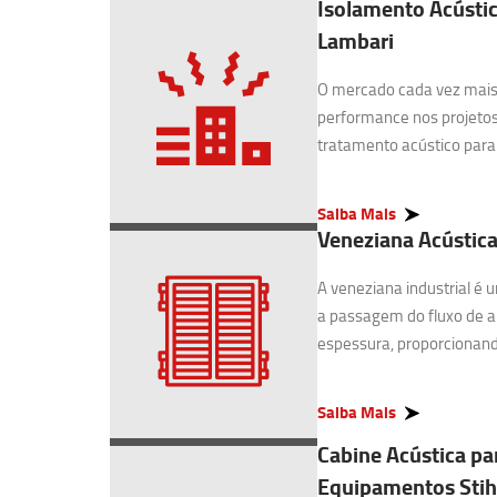
Isolamento Acústic
Lambari
O mercado cada vez mais 
performance nos projetos
tratamento acústico para I
Saiba Mais
Veneziana Acústica
A veneziana industrial é
a passagem do fluxo de 
espessura, proporcionando
Saiba Mais
Cabine Acústica pa
Equipamentos Stih