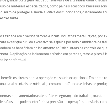
 grande porte gera ruídos constantes e de alta intensidade, o isolame
uso de materiais especializados, como painéis acústicos, barreiras so
. Além de proteger a saúde auditiva dos funcionários, o isolamento 
estressante.
cessidade em diversos setores e locais. Indústrias metalúrgicas, por 
ra evitar que o ruído excessivo se espalhe por todo o ambiente de tra
ambém se beneficiam do isolamento acústico. Áreas de controle de qual
nora. A aplicação de isolamento acústico em paredes, tetos e pisos é i
balho confortável.
 benefícios diretos para a operação e a saúde ocupacional. Em primeiro
nua a altos níveis de ruído, algo comum em fábricas e linhas de produ
s normas regulamentadoras de saúde e segurança do trabalho, mas tam
e ruídos que podem interferir na precisão de operações sensíveis, como