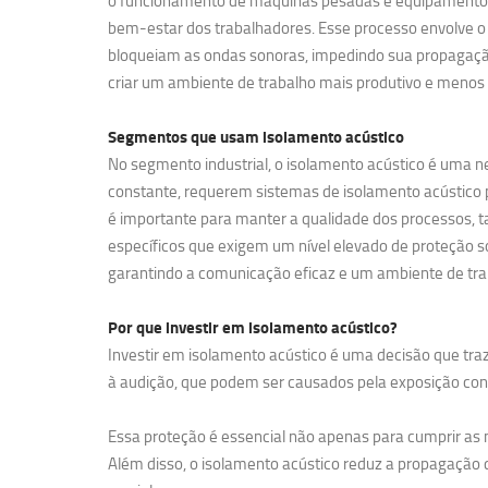
o funcionamento de máquinas pesadas e equipamentos de
bem-estar dos trabalhadores. Esse processo envolve o 
bloqueiam as ondas sonoras, impedindo sua propagação
criar um ambiente de trabalho mais produtivo e menos 
Segmentos que usam
isolamento acústico
No segmento industrial, o isolamento acústico é uma ne
constante, requerem sistemas de isolamento acústico pa
é importante para manter a qualidade dos processos, t
específicos que exigem um nível elevado de proteção so
garantindo a comunicação eficaz e um ambiente de tra
Por que investir em
isolamento acústico?
Investir em isolamento acústico é uma decisão que traz
à audição, que podem ser causados pela exposição contí
Essa proteção é essencial não apenas para cumprir a
Além disso, o isolamento acústico reduz a propagação d