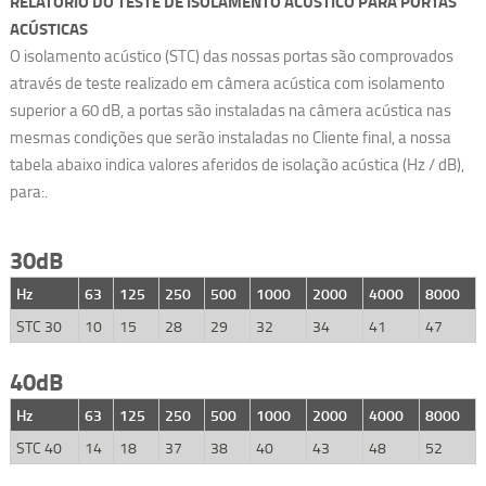
RELATORIO DO TESTE DE ISOLAMENTO ACÚSTICO PARA
PORTAS
ACÚSTICAS
O isolamento acústico (STC) das nossas portas são comprovados
através de teste realizado em câmera acústica com isolamento
superior a 60 dB, a portas são instaladas na câmera acústica nas
mesmas condições que serão instaladas no Cliente final, a nossa
tabela abaixo indica valores aferidos de isolação acústica (Hz / dB),
para:.
30dB
Hz
63
125
250
500
1000
2000
4000
8000
STC 30
10
15
28
29
32
34
41
47
40dB
Hz
63
125
250
500
1000
2000
4000
8000
STC 40
14
18
37
38
40
43
48
52