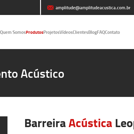
amplitude@amplitudeacustica.com.br
Quem Somos
Produtos
Projetos
Vídeos
Clientes
Blog
FAQ
Contato
nto Acústico
Barreira
Acústica
Leo