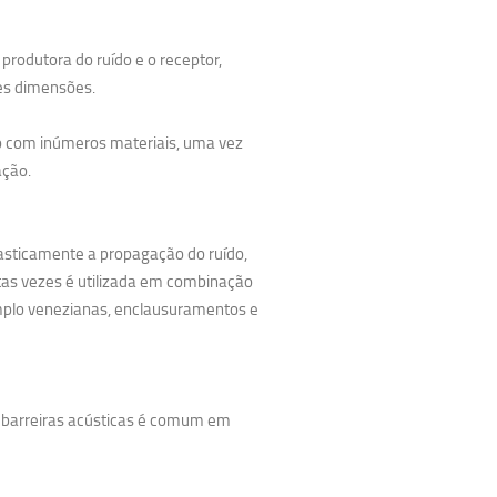
produtora do ruído e o receptor,
es dimensões.
do com inúmeros materiais, uma vez
ação.
rasticamente a propagação do ruído,
itas vezes é utilizada em combinação
mplo venezianas, enclausuramentos e
e barreiras acústicas é comum em