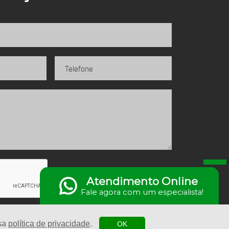
Enviar
Atendimento Online
Fale agora com um especialista!
ssa
política de privacidade
.
OK