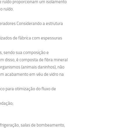
de ruído proporcionam um isolamento
o ruído.
geradores Considerando a estrutura
izados de fábrica com espessuras
es, sendo sua composição e
m disso, é composta de fibra mineral
oorganismos (animais daninhos), não
bém acabamento em véu de vidro na
o para otimização do fluxo de
vedação;
efrigeração, salas de bombeamento,