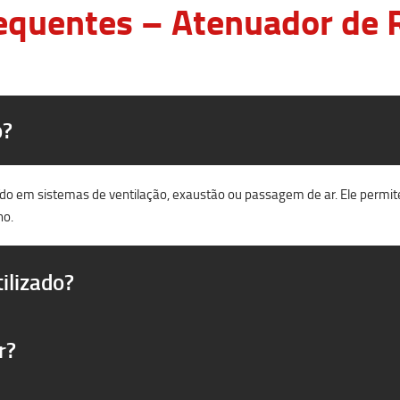
equentes – Atenuador de R
o?
uído em sistemas de ventilação, exaustão ou passagem de ar. Ele permit
no.
ilizado?
r?