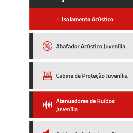
-
Isolamento Acústico
Abafador Acústico Juvenília
Cabine de Proteção Juvenília
Atenuadores de Ruídos
Juvenília