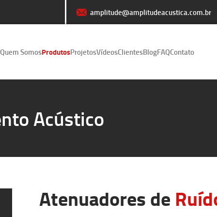
amplitude@amplitudeacustica.com.br
Quem Somos
Produtos
Projetos
Vídeos
Clientes
Blog
FAQ
Contato
nto Acústico
Atenuadores de
Ruíd