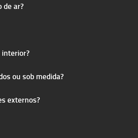
o de ar?
interior?
dos ou sob medida?
es externos?