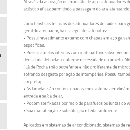
Através da aspiração ou exaustão de ar, os atenuadores 
acústico eficaz permitindo a passagem do ar e atenuando 
Características técnicas dos atenuadores de ruídos para 
geral do atenuador, há os seguintes atributos:
• Possui revestimento externo com chapas em aço galvan
específicas;
• Possui lamelas internas com material fono-absorvedor
s
densidade definidas conforme necessidade do projeto. Alé
( Lã de Rocha ) não putrefante e não proliferante de micr
sofrendo desgaste por ação de intempéries. Possui tam
cor preto;
• As lamelas são confeccionadas com sistema aerodinâmic
entrada e saída de ar;
• Podem ser fixadas por meio de parafusos ou juntas de 
• Sua manutenção e substituição é feita facilmente.
Aplicados em sistemas de ar condicionado, sistemas de r