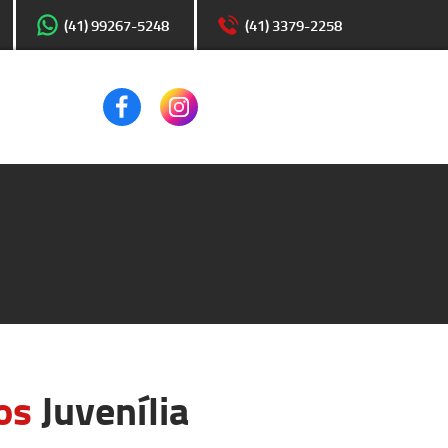
(41) 99267-5248
(41) 3379-2258
os
Juvenília