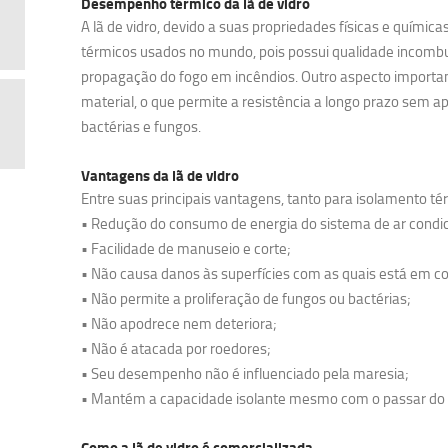
Desempenho térmico da lã de vidro
A lã de vidro, devido a suas propriedades físicas e químicas
térmicos usados no mundo, pois possui qualidade incombus
propagação do fogo em incêndios. Outro aspecto importan
material, o que permite a resistência a longo prazo sem
bactérias e fungos.
Vantagens da lã de vidro
Entre suas principais vantagens, tanto para isolamento té
• Redução do consumo de energia do sistema de ar condi
• Facilidade de manuseio e corte;
• Não causa danos às superfícies com as quais está em co
• Não permite a proliferação de fungos ou bactérias;
• Não apodrece nem deteriora;
• Não é atacada por roedores;
• Seu desempenho não é influenciado pela maresia;
• Mantém a capacidade isolante mesmo com o passar do
Como a lã de vidro é comercializada