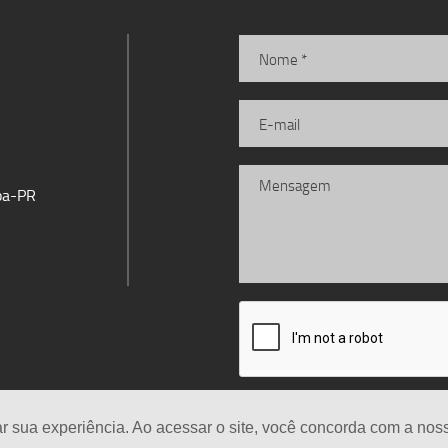
iba-PR
ar sua experiência. Ao acessar o site, você concorda com a no
 os Direitos Reservados
Desenvolv