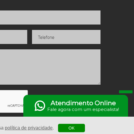
Enviar
Atendimento Online
Fale agora com um especialista!
ssa
política de privacidade
.
OK
ido com
by
Agência Sole
|