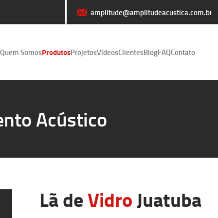
amplitude@amplitudeacustica.com.br
Quem Somos
Produtos
Projetos
Vídeos
Clientes
Blog
FAQ
Contato
nto Acústico
Lã de
Vidro
Juatuba