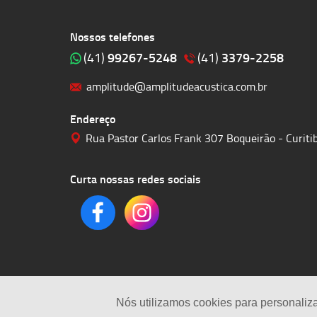
Nossos telefones
99267-5248
3379-2258
(41)
(41)
amplitude@amplitudeacustica.com.br
Endereço
Rua Pastor Carlos Frank 307 Boqueirão - Curit
Curta nossas redes sociais
Nós utilizamos cookies para personaliz
© 2023 | Amplitude Soluções Acústicas LTDA | Todos