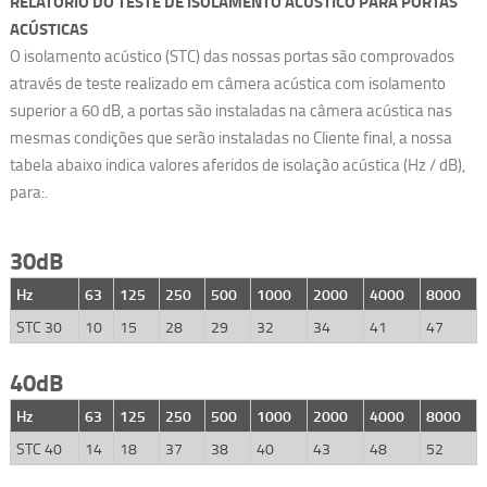
RELATORIO DO TESTE DE ISOLAMENTO ACÚSTICO PARA
PORTAS
ACÚSTICAS
O isolamento acústico (STC) das nossas portas são comprovados
através de teste realizado em câmera acústica com isolamento
superior a 60 dB, a portas são instaladas na câmera acústica nas
mesmas condições que serão instaladas no Cliente final, a nossa
tabela abaixo indica valores aferidos de isolação acústica (Hz / dB),
para:.
30dB
Hz
63
125
250
500
1000
2000
4000
8000
STC 30
10
15
28
29
32
34
41
47
40dB
Hz
63
125
250
500
1000
2000
4000
8000
STC 40
14
18
37
38
40
43
48
52