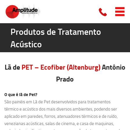
Produtos de Tratamento
Acústico
Lã de
PET – Ecofiber (Altenburg)
Antônio
Prado
O que é lã de Pet?
São painéis em Lã de Pet desenvolvidos para tratamentos
térmico e acústico dos mais diversos ambientes, podendo ser
aplicado em paredes, forros, atenuadores térmicos e de ruído,
venezianas acústicas, salas de cinema, e casa de maquinas,