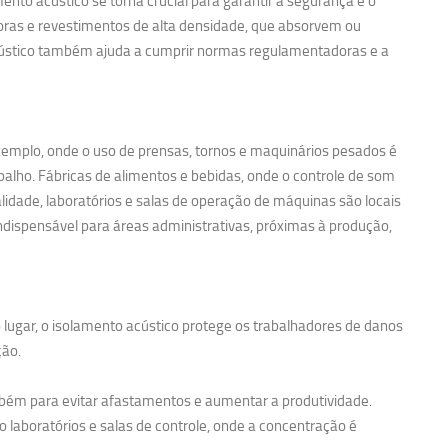
nto acústico se torna crucial para garantir a segurança e o
noras e revestimentos de alta densidade, que absorvem ou
acústico também ajuda a cumprir normas regulamentadoras e a
exemplo, onde o uso de prensas, tornos e maquinários pesados é
balho. Fábricas de alimentos e bebidas, onde o controle de som
idade, laboratórios e salas de operação de máquinas são locais
ndispensável para áreas administrativas, próximas à produção,
 lugar, o isolamento acústico protege os trabalhadores de danos
ção.
bém para evitar afastamentos e aumentar a produtividade.
 laboratórios e salas de controle, onde a concentração é