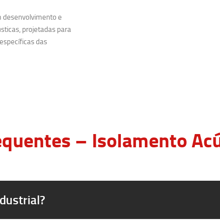
m desenvolvimento e
sticas, projetadas para
específicas das
quentes – Isolamento Acús
dustrial?