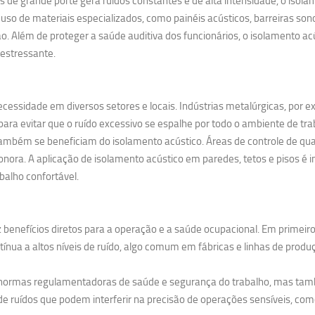
 grande porte gera ruídos constantes e de alta intensidade, o isolame
uso de materiais especializados, como painéis acústicos, barreiras so
. Além de proteger a saúde auditiva dos funcionários, o isolamento 
estressante.
cessidade em diversos setores e locais. Indústrias metalúrgicas, por 
ra evitar que o ruído excessivo se espalhe por todo o ambiente de tra
ambém se beneficiam do isolamento acústico. Áreas de controle de qual
nora. A aplicação de isolamento acústico em paredes, tetos e pisos é i
balho confortável.
 benefícios diretos para a operação e a saúde ocupacional. Em primeiro
nua a altos níveis de ruído, algo comum em fábricas e linhas de produ
s normas regulamentadoras de saúde e segurança do trabalho, mas tam
e ruídos que podem interferir na precisão de operações sensíveis, como