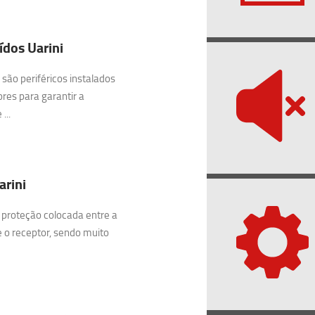
dos Uarini
são periféricos instalados
res para garantir a
...
arini
 proteção colocada entre a
e o receptor, sendo muito