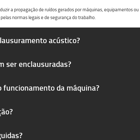
reduzir a propagação de ruídos gerados por máquinas, equipamentos ou pr
 pelas normas legais e de segurança do trabalho.
clausuramento acústico?
m ser enclausuradas?
 o funcionamento da máquina?
ção?
guidas?