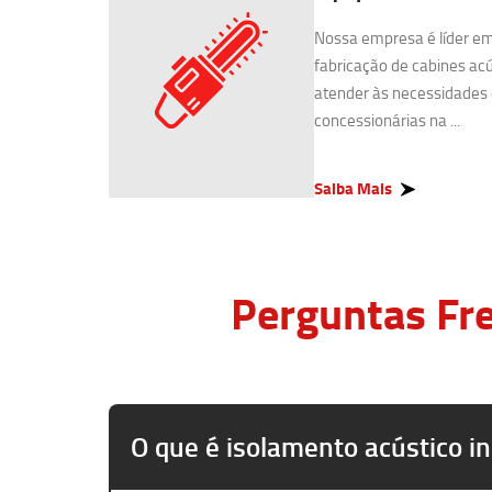
Nossa empresa é líder e
fabricação de cabines acú
atender às necessidades 
concessionárias na ...
Saiba Mais
Perguntas Fre
O que é isolamento acústico in