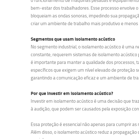
o funcionamento de máquinas pesadas e equipamentos de
bem-estar dos trabalhadores. Esse processo envolve o 
bloqueiam as ondas sonoras, impedindo sua propagação
criar um ambiente de trabalho mais produtivo e menos 
Segmentos que usam
isolamento acústico
No segmento industrial, o isolamento acústico é uma ne
constante, requerem sistemas de isolamento acústico pa
é importante para manter a qualidade dos processos, t
específicos que exigem um nível elevado de proteção so
garantindo a comunicação eficaz e um ambiente de tra
Por que investir em
isolamento acústico?
Investir em isolamento acústico é uma decisão que traz
à audição, que podem ser causados pela exposição contí
Essa proteção é essencial não apenas para cumprir a
Além disso, o isolamento acústico reduz a propagação d