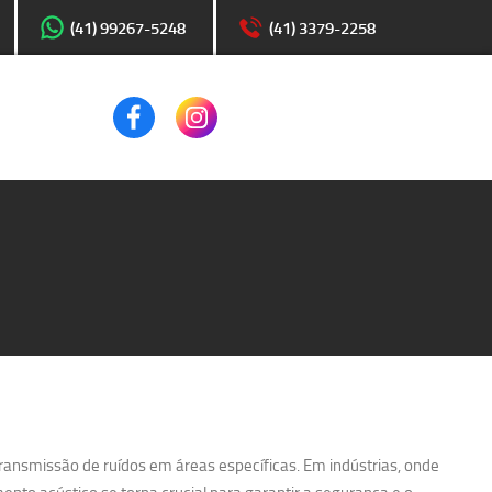
(41) 99267-5248
(41) 3379-2258
transmissão de ruídos em áreas específicas. Em indústrias, onde