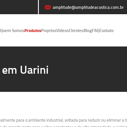
amplitude@amplitudeacustica.com.br
Quem Somos
Produtos
Projetos
Vídeos
Clientes
Blog
FAQ
Contato
 em Uarini
lmente para o ambiente industrial, voltada para reduzir ou eliminar a 