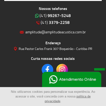
Nossos telefones
99267-5248
(41)
3379-2258
(41)
amplitude@amplitudeacustica.com.br
Endereço
Rua Pastor Carlos Frank 307 Boqueirão - Curitiba-PR
Curta nossas redes sociais
Atendimento Online
Nós utilizamos cookies para personalizar sua experiência. Ao
acessar o site, você concorda com a nossa
política de
privacidade
.
© 2023 | Amplitude Soluções Acústicas LTDA | Todos os Direitos Reservados