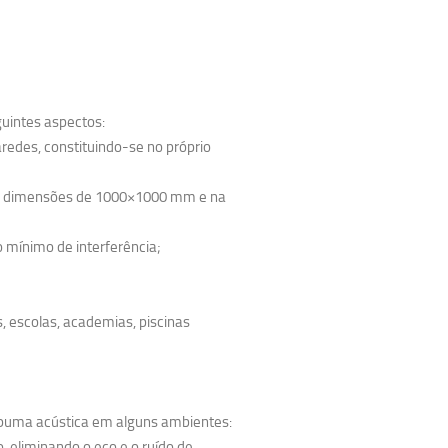
uintes aspectos:
redes, constituindo-se no próprio
nas dimensões de 1000×1000 mm e na
 mínimo de interferência;
s, escolas, academias, piscinas
espuma acústica em alguns ambientes:
o, eliminando o eco e o ruído de