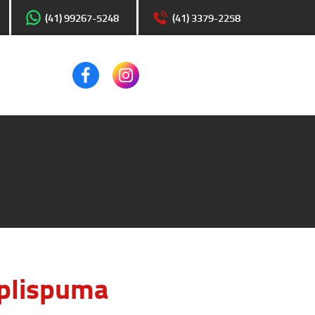
(41) 99267-5248
(41) 3379-2258
plispuma