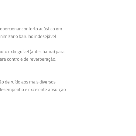
oporcionar conforto acústico em
imizar o barulho indesejável.
 auto extinguível (anti-chama) para
ara controle de reverberação.
ão de ruído aos mais diversos
 desempenho e excelente absorção