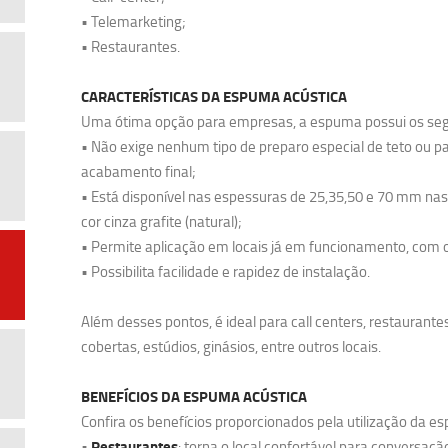
• Telemarketing;
• Restaurantes.
CARACTERÍSTICAS DA ESPUMA ACÚSTICA
Uma ótima opção para empresas, a espuma possui os seg
• Não exige nenhum tipo de preparo especial de teto ou pa
acabamento final;
• Está disponível nas espessuras de 25,35,50 e 70 mm 
cor cinza grafite (natural);
• Permite aplicação em locais já em funcionamento, com o
• Possibilita facilidade e rapidez de instalação.
Além desses pontos, é ideal para call centers, restaurante
cobertas, estúdios, ginásios, entre outros locais.
BENEFÍCIOS DA ESPUMA ACÚSTICA
Confira os benefícios proporcionados pela utilização da 
Restaurantes
•
: torna o local confortável para conversaçã