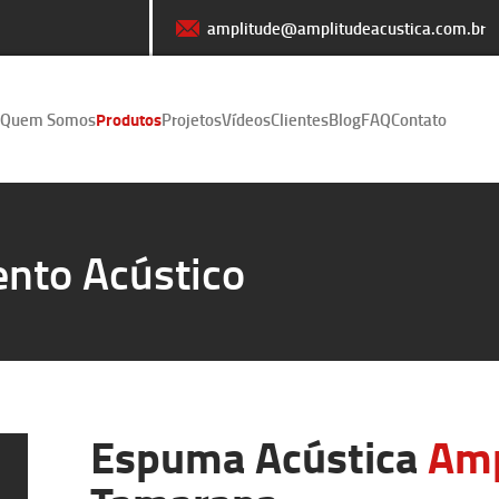
amplitude@amplitudeacustica.com.br
Quem Somos
Produtos
Projetos
Vídeos
Clientes
Blog
FAQ
Contato
nto Acústico
Espuma Acústica
Am