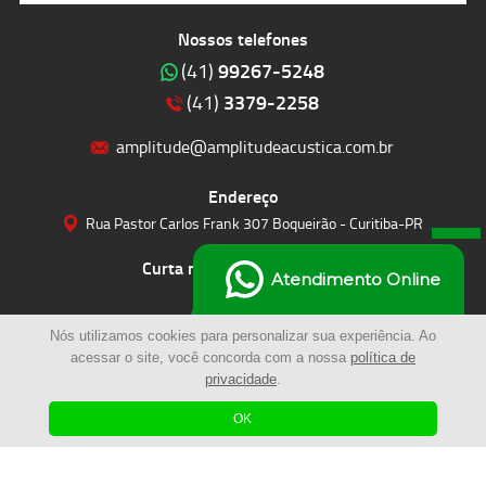
Nossos telefones
99267-5248
(41)
3379-2258
(41)
amplitude@amplitudeacustica.com.br
Endereço
Rua Pastor Carlos Frank 307 Boqueirão - Curitiba-PR
Curta nossas redes sociais
Atendimento Online
Nós utilizamos cookies para personalizar sua experiência. Ao
acessar o site, você concorda com a nossa
política de
privacidade
.
OK
© 2023 | Amplitude Soluções Acústicas LTDA | Todos os Direitos Reservados