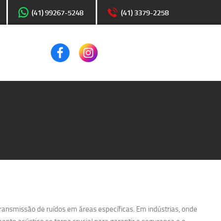
(41) 99267-5248
(41) 3379-2258
transmissão de ruídos em áreas específicas. Em indústrias, onde