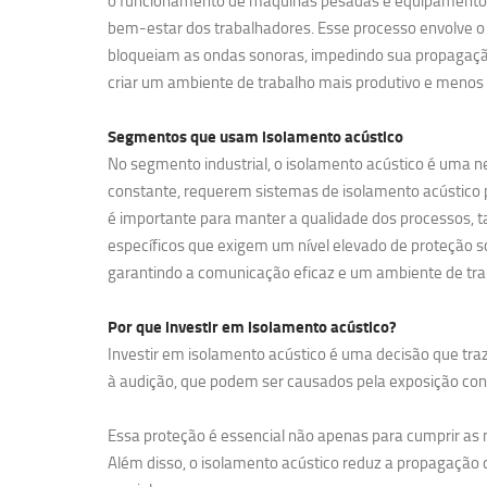
o funcionamento de máquinas pesadas e equipamentos de
bem-estar dos trabalhadores. Esse processo envolve o 
bloqueiam as ondas sonoras, impedindo sua propagação
criar um ambiente de trabalho mais produtivo e menos 
Segmentos que usam
isolamento acústico
No segmento industrial, o isolamento acústico é uma ne
constante, requerem sistemas de isolamento acústico pa
é importante para manter a qualidade dos processos, t
específicos que exigem um nível elevado de proteção so
garantindo a comunicação eficaz e um ambiente de tra
Por que investir em
isolamento acústico?
Investir em isolamento acústico é uma decisão que traz
à audição, que podem ser causados pela exposição contí
Essa proteção é essencial não apenas para cumprir a
Além disso, o isolamento acústico reduz a propagação d