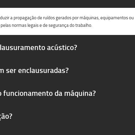
reduzir a propagação de ruídos gerados por máquinas, equipamentos ou pr
 pelas normas legais e de segurança do trabalho.
clausuramento acústico?
m ser enclausuradas?
 o funcionamento da máquina?
ção?