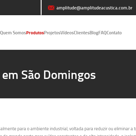
amplitude@amplitudeacustica.com.br
Quem Somos
Produtos
Projetos
Vídeos
Clientes
Blog
FAQ
Contato
o em São Domingos
lmente para o ambiente industrial, voltada para reduzir ou eliminar a 