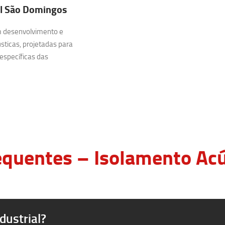
l São Domingos
m desenvolvimento e
sticas, projetadas para
específicas das
quentes – Isolamento Acús
dustrial?