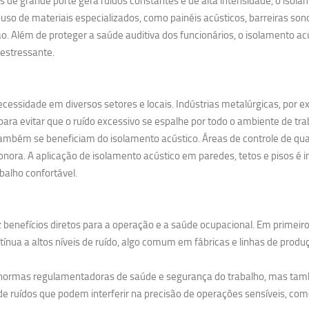
 grande porte gera ruídos constantes e de alta intensidade, o isolame
uso de materiais especializados, como painéis acústicos, barreiras so
. Além de proteger a saúde auditiva dos funcionários, o isolamento 
estressante.
cessidade em diversos setores e locais. Indústrias metalúrgicas, por 
ra evitar que o ruído excessivo se espalhe por todo o ambiente de tra
ambém se beneficiam do isolamento acústico. Áreas de controle de qual
nora. A aplicação de isolamento acústico em paredes, tetos e pisos é i
balho confortável.
 benefícios diretos para a operação e a saúde ocupacional. Em primeiro
nua a altos níveis de ruído, algo comum em fábricas e linhas de produ
s normas regulamentadoras de saúde e segurança do trabalho, mas tam
e ruídos que podem interferir na precisão de operações sensíveis, como