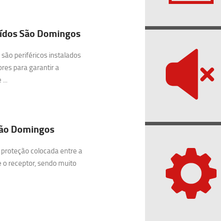
uídos São Domingos
são periféricos instalados
res para garantir a
...
 São Domingos
 proteção colocada entre a
e o receptor, sendo muito