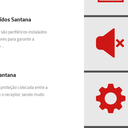
ídos Santana
são periféricos instalados
res para garantir a
...
Santana
 proteção colocada entre a
e o receptor, sendo muito