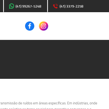
(41) 99267-5248
(41) 3379-2258
transmissão de ruídos em áreas específicas. Em indústrias, onde