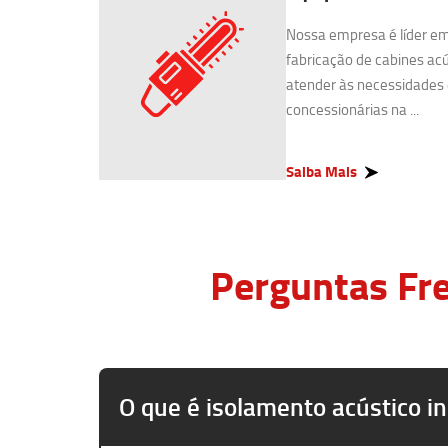
Nossa empresa é líder e
fabricação de cabines acú
atender às necessidades 
concessionárias na ...
Saiba Mais
Perguntas Fre
O que é isolamento acústico in