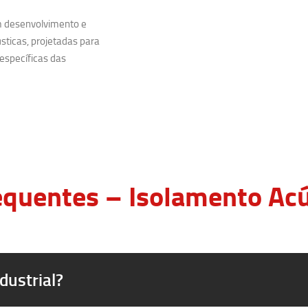
m desenvolvimento e
sticas, projetadas para
específicas das
quentes – Isolamento Acús
dustrial?