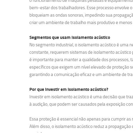
o funcionamento de máquinas pesadas e equipamentos de
bem-estar dos trabalhadores. Esse processo envolve o 
bloqueiam as ondas sonoras, impedindo sua propagação
criar um ambiente de trabalho mais produtivo e menos 
Segmentos que usam
isolamento acústico
No segmento industrial, o isolamento acústico é uma ne
constante, requerem sistemas de isolamento acústico pa
é importante para manter a qualidade dos processos, t
específicos que exigem um nível elevado de proteção so
garantindo a comunicação eficaz e um ambiente de tra
Por que investir em
isolamento acústico?
Investir em isolamento acústico é uma decisão que traz
à audição, que podem ser causados pela exposição contí
Essa proteção é essencial não apenas para cumprir a
Além disso, o isolamento acústico reduz a propagação d