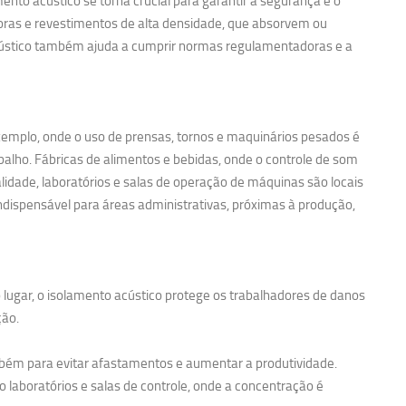
nto acústico se torna crucial para garantir a segurança e o
noras e revestimentos de alta densidade, que absorvem ou
acústico também ajuda a cumprir normas regulamentadoras e a
exemplo, onde o uso de prensas, tornos e maquinários pesados é
balho. Fábricas de alimentos e bebidas, onde o controle de som
idade, laboratórios e salas de operação de máquinas são locais
ndispensável para áreas administrativas, próximas à produção,
 lugar, o isolamento acústico protege os trabalhadores de danos
ção.
bém para evitar afastamentos e aumentar a produtividade.
 laboratórios e salas de controle, onde a concentração é