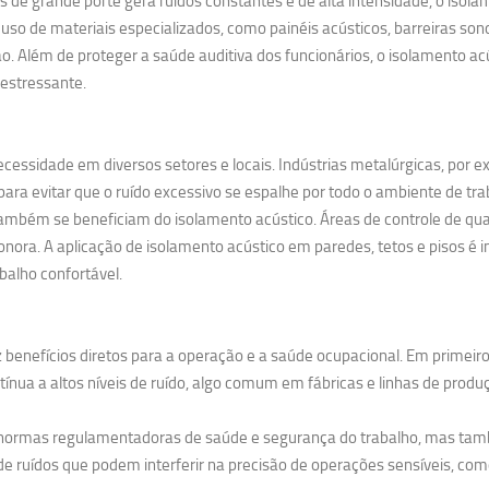
 grande porte gera ruídos constantes e de alta intensidade, o isolame
uso de materiais especializados, como painéis acústicos, barreiras so
. Além de proteger a saúde auditiva dos funcionários, o isolamento 
estressante.
cessidade em diversos setores e locais. Indústrias metalúrgicas, por 
ra evitar que o ruído excessivo se espalhe por todo o ambiente de tra
ambém se beneficiam do isolamento acústico. Áreas de controle de qual
nora. A aplicação de isolamento acústico em paredes, tetos e pisos é i
balho confortável.
 benefícios diretos para a operação e a saúde ocupacional. Em primeiro
nua a altos níveis de ruído, algo comum em fábricas e linhas de produ
s normas regulamentadoras de saúde e segurança do trabalho, mas tam
e ruídos que podem interferir na precisão de operações sensíveis, como