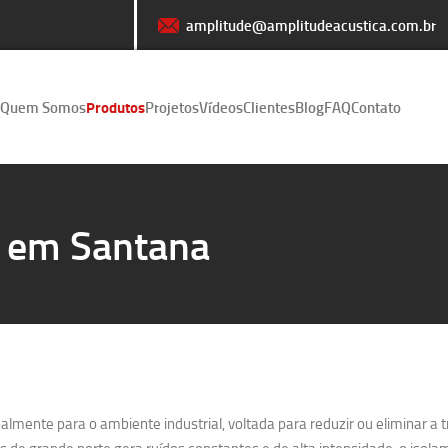
amplitude@amplitudeacustica.com.br
Quem Somos
Produtos
Projetos
Vídeos
Clientes
Blog
FAQ
Contato
o em Santana
lmente para o ambiente industrial, voltada para reduzir ou eliminar a 