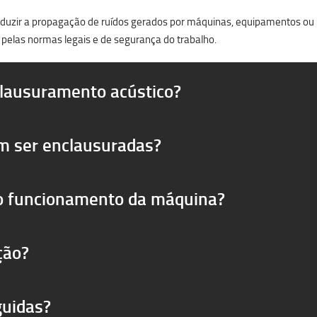
reduzir a propagação de ruídos gerados por máquinas, equipamentos ou pr
 pelas normas legais e de segurança do trabalho.
clausuramento acústico?
m ser enclausuradas?
 o funcionamento da máquina?
ção?
guidas?