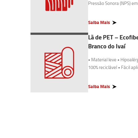
Pressão Sonora (NPS) em g
Saiba Mais
Lã de PET – Ecofibe
Branco do Ivaí
• Material leve • Hipoalér
100% reciclável • Fácil apl
Saiba Mais