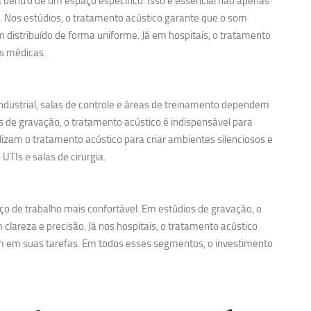
entro de um espaço específico. Isso é essencial não apenas
. Nos estúdios, o tratamento acústico garante que o som
m distribuído de forma uniforme. Já em hospitais, o tratamento
es médicas.
ndustrial, salas de controle e áreas de treinamento dependem
s de gravação, o tratamento acústico é indispensável para
lizam o tratamento acústico para criar ambientes silenciosos e
TIs e salas de cirurgia.
ço de trabalho mais confortável. Em estúdios de gravação, o
clareza e precisão. Já nos hospitais, o tratamento acústico
em em suas tarefas. Em todos esses segmentos, o investimento