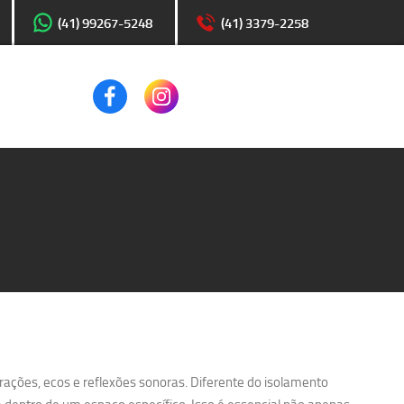
(41) 99267-5248
(41) 3379-2258
ações, ecos e reflexões sonoras. Diferente do isolamento