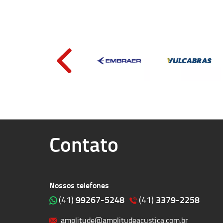
Contato
Nossos telefones
99267-5248
3379-2258
(41)
(41)
amplitude@amplitudeacustica.com.br