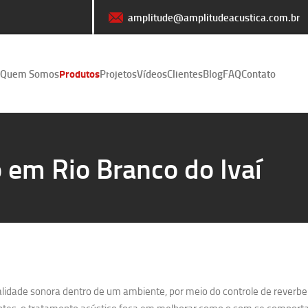
amplitude@amplitudeacustica.com.br
Quem Somos
Produtos
Projetos
Vídeos
Clientes
Blog
FAQ
Contato
 em Rio Branco do Ivaí
lidade sonora dentro de um ambiente, por meio do controle de reverber