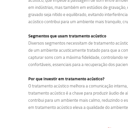
acústico, que impede a passagem de som entre ambient
em indústrias, mas também em estúdios de gravação, ci
gravado seja nítido e equilibrado, evitando interferên
acústico contribui para um ambiente mais tranquilo, cr
Segmentos que usam
tratamento acústico
Diversos segmentos necessitam de tratamento acústico 
de um ambiente acusticamente tratado para que a comun
capturar sons com a máxima fidelidade, controlando rev
confortáveis, essenciais para a recuperação dos pacien
Por que investir em
tratamento acústico?
O tratamento acústico melhora a comunicação interna, 
tratamento acústico é a chave para produzir áudio de a
contribui para um ambiente mais calmo, reduzindo o e
em tratamento acústico eleva a qualidade do ambiente, 