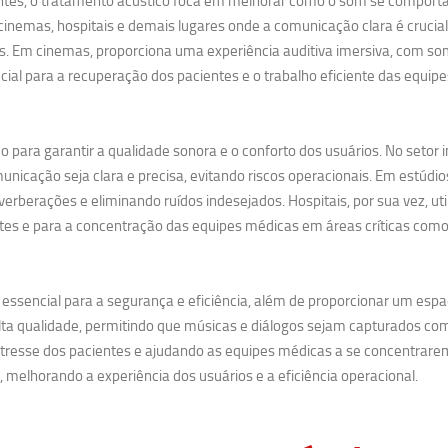
es, o tratamento acústico foca em melhorar como o som se comporta d
nemas, hospitais e demais lugares onde a comunicação clara é crucial
cias. Em cinemas, proporciona uma experiência auditiva imersiva, com so
ucial para a recuperação dos pacientes e o trabalho eficiente das equip
para garantir a qualidade sonora e o conforto dos usuários. No setor i
icação seja clara e precisa, evitando riscos operacionais. Em estúdio
erberações e eliminando ruídos indesejados. Hospitais, por sua vez, uti
tes e para a concentração das equipes médicas em áreas críticas como U
essencial para a segurança e eficiência, além de proporcionar um espa
lta qualidade, permitindo que músicas e diálogos sejam capturados com 
stresse dos pacientes e ajudando as equipes médicas a se concentrar
melhorando a experiência dos usuários e a eficiência operacional.