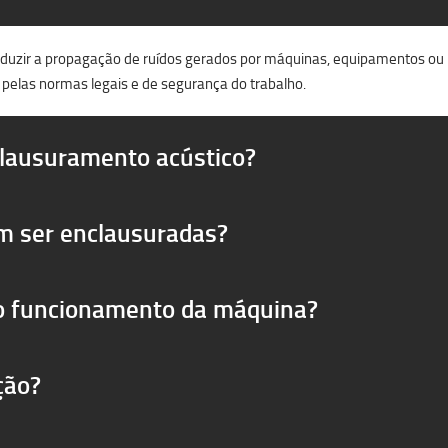
reduzir a propagação de ruídos gerados por máquinas, equipamentos ou pr
 pelas normas legais e de segurança do trabalho.
clausuramento acústico?
m ser enclausuradas?
 o funcionamento da máquina?
ção?