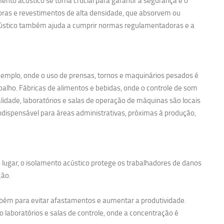
nto acústico se torna crucial para garantir a segurança e o
noras e revestimentos de alta densidade, que absorvem ou
acústico também ajuda a cumprir normas regulamentadoras e a
exemplo, onde o uso de prensas, tornos e maquinários pesados é
balho. Fábricas de alimentos e bebidas, onde o controle de som
idade, laboratórios e salas de operação de máquinas são locais
ndispensável para áreas administrativas, próximas à produção,
 lugar, o isolamento acústico protege os trabalhadores de danos
ção.
bém para evitar afastamentos e aumentar a produtividade.
 laboratórios e salas de controle, onde a concentração é