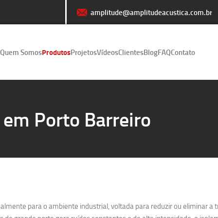
amplitude@amplitudeacustica.com.br
Quem Somos
Produtos
Projetos
Vídeos
Clientes
Blog
FAQ
Contato
 em Porto Barreiro
lmente para o ambiente industrial, voltada para reduzir ou eliminar a 