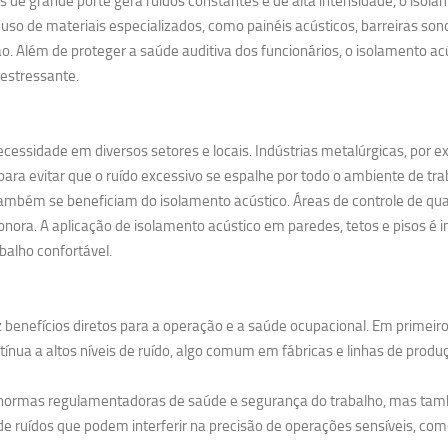
 grande porte gera ruídos constantes e de alta intensidade, o isolame
uso de materiais especializados, como painéis acústicos, barreiras so
. Além de proteger a saúde auditiva dos funcionários, o isolamento 
estressante.
cessidade em diversos setores e locais. Indústrias metalúrgicas, por 
ra evitar que o ruído excessivo se espalhe por todo o ambiente de tra
ambém se beneficiam do isolamento acústico. Áreas de controle de qual
nora. A aplicação de isolamento acústico em paredes, tetos e pisos é i
balho confortável.
 benefícios diretos para a operação e a saúde ocupacional. Em primeiro
nua a altos níveis de ruído, algo comum em fábricas e linhas de produ
s normas regulamentadoras de saúde e segurança do trabalho, mas tam
e ruídos que podem interferir na precisão de operações sensíveis, como