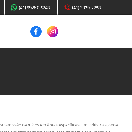
(41) 99267-5248
(41) 3379-2258
transmissão de ruídos em áreas específicas. Em indústrias, onde