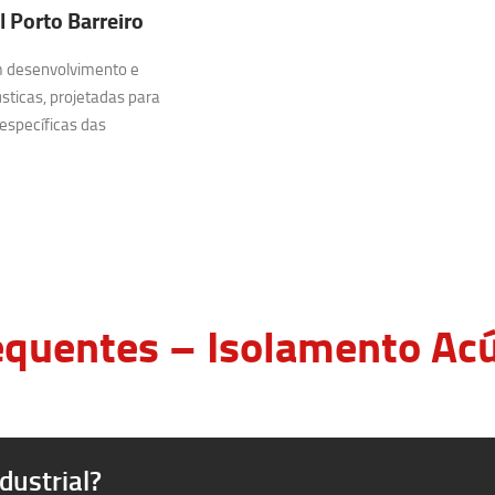
 Porto Barreiro
m desenvolvimento e
sticas, projetadas para
específicas das
quentes – Isolamento Acús
dustrial?