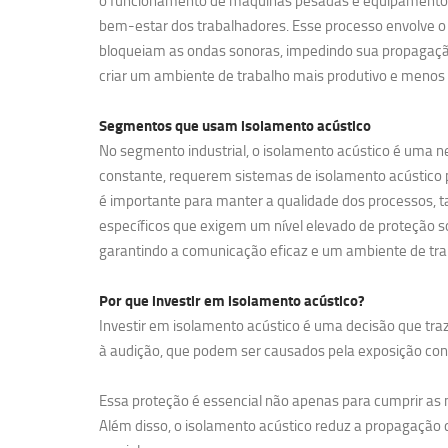
o funcionamento de máquinas pesadas e equipamentos de
bem-estar dos trabalhadores. Esse processo envolve o 
bloqueiam as ondas sonoras, impedindo sua propagação
criar um ambiente de trabalho mais produtivo e menos 
Segmentos que usam
isolamento acústico
No segmento industrial, o isolamento acústico é uma ne
constante, requerem sistemas de isolamento acústico pa
é importante para manter a qualidade dos processos, t
específicos que exigem um nível elevado de proteção so
garantindo a comunicação eficaz e um ambiente de tra
Por que investir em
isolamento acústico?
Investir em isolamento acústico é uma decisão que traz
à audição, que podem ser causados pela exposição contí
Essa proteção é essencial não apenas para cumprir a
Além disso, o isolamento acústico reduz a propagação d