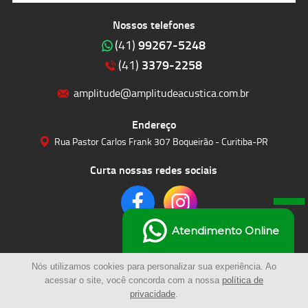
Nossos telefones
99267-5248
(41)
3379-2258
(41)
amplitude@amplitudeacustica.com.br
Endereço
Rua Pastor Carlos Frank 307 Boqueirão - Curitiba-PR
Curta nossas redes sociais
Atendimento Online
Nós utilizamos cookies para personalizar sua experiência. Ao
acessar o site, você concorda com a nossa
política de
privacidade
.
© 2023 | Amplitude Soluções Acústicas LTDA | Todos os Direitos Reservados