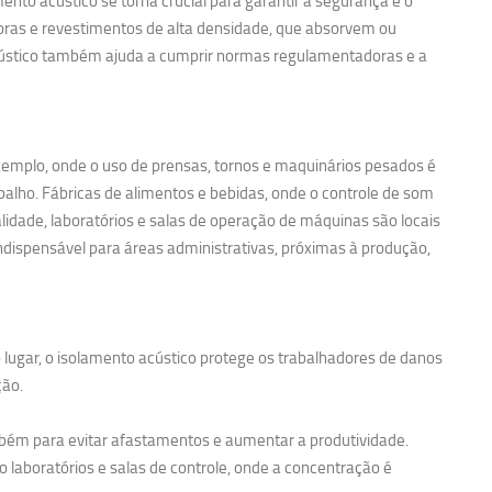
nto acústico se torna crucial para garantir a segurança e o
noras e revestimentos de alta densidade, que absorvem ou
acústico também ajuda a cumprir normas regulamentadoras e a
exemplo, onde o uso de prensas, tornos e maquinários pesados é
balho. Fábricas de alimentos e bebidas, onde o controle de som
idade, laboratórios e salas de operação de máquinas são locais
ndispensável para áreas administrativas, próximas à produção,
 lugar, o isolamento acústico protege os trabalhadores de danos
ção.
bém para evitar afastamentos e aumentar a produtividade.
 laboratórios e salas de controle, onde a concentração é