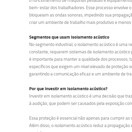
o funcionamento de máquinas pesadas e equipamentos de
bem-estar dos trabalhadores. Esse processo envolve o 
bloqueiam as ondas sonoras, impedindo sua propagação
criar um ambiente de trabalho mais produtivo e menos 
Segmentos que usam
isolamento acústico
No segmento industrial, o isolamento acústico é uma ne
constante, requerem sistemas de isolamento acústico pa
é importante para manter a qualidade dos processos, t
específicos que exigem um nível elevado de proteção so
garantindo a comunicação eficaz e um ambiente de tra
Por que investir em
isolamento acústico?
Investir em isolamento acústico é uma decisão que traz
à audição, que podem ser causados pela exposição contí
Essa proteção é essencial não apenas para cumprir a
Além disso, o isolamento acústico reduz a propagação d