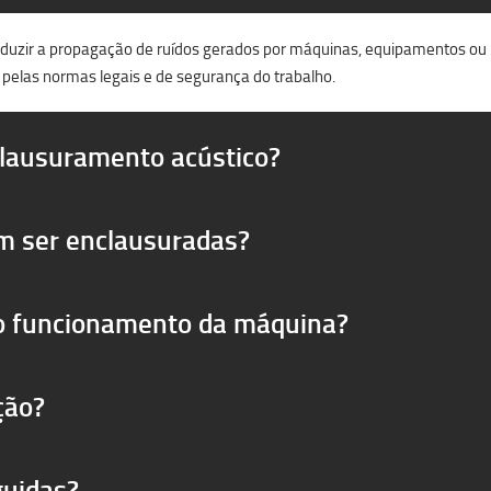
reduzir a propagação de ruídos gerados por máquinas, equipamentos ou pr
 pelas normas legais e de segurança do trabalho.
clausuramento acústico?
m ser enclausuradas?
 o funcionamento da máquina?
ção?
guidas?