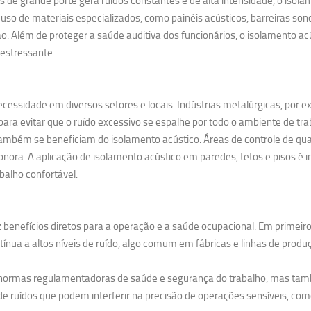
 grande porte gera ruídos constantes e de alta intensidade, o isolame
uso de materiais especializados, como painéis acústicos, barreiras so
. Além de proteger a saúde auditiva dos funcionários, o isolamento 
estressante.
cessidade em diversos setores e locais. Indústrias metalúrgicas, por 
ra evitar que o ruído excessivo se espalhe por todo o ambiente de tra
ambém se beneficiam do isolamento acústico. Áreas de controle de qual
nora. A aplicação de isolamento acústico em paredes, tetos e pisos é i
balho confortável.
 benefícios diretos para a operação e a saúde ocupacional. Em primeiro
nua a altos níveis de ruído, algo comum em fábricas e linhas de produ
s normas regulamentadoras de saúde e segurança do trabalho, mas tam
e ruídos que podem interferir na precisão de operações sensíveis, como