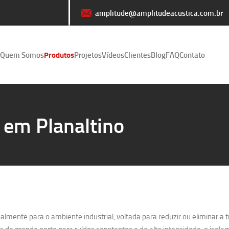
amplitude@amplitudeacustica.com.br
Quem Somos
Produtos
Projetos
Vídeos
Clientes
Blog
FAQ
Contato
 em Planaltino
lmente para o ambiente industrial, voltada para reduzir ou eliminar a 