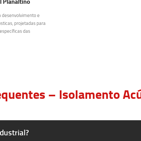
 Planaltino
m desenvolvimento e
sticas, projetadas para
específicas das
quentes – Isolamento Acús
dustrial?