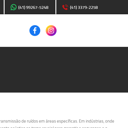
(41) 99267-5248
(41) 3379-2258
transmissão de ruídos em áreas específicas. Em indústrias, onde