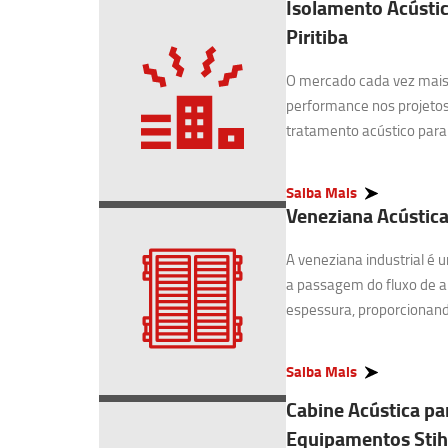
Isolamento Acústic
Piritiba
O mercado cada vez mais 
performance nos projetos
tratamento acústico para I
Saiba Mais
Veneziana Acústica 
A veneziana industrial é
a passagem do fluxo de 
espessura, proporcionando
Saiba Mais
Cabine Acústica pa
Equipamentos Stihl