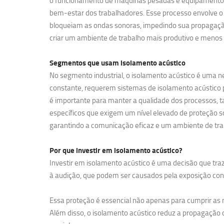
o funcionamento de máquinas pesadas e equipamentos de
bem-estar dos trabalhadores. Esse processo envolve o 
bloqueiam as ondas sonoras, impedindo sua propagação
criar um ambiente de trabalho mais produtivo e menos 
Segmentos que usam
isolamento acústico
No segmento industrial, o isolamento acústico é uma ne
constante, requerem sistemas de isolamento acústico pa
é importante para manter a qualidade dos processos, t
específicos que exigem um nível elevado de proteção so
garantindo a comunicação eficaz e um ambiente de tra
Por que investir em
isolamento acústico?
Investir em isolamento acústico é uma decisão que traz
à audição, que podem ser causados pela exposição contí
Essa proteção é essencial não apenas para cumprir a
Além disso, o isolamento acústico reduz a propagação d