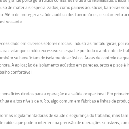
 grande porte gera ruídos constantes e de alta intensidade, o isolame
uso de materiais especializados, como painéis acústicos, barreiras so
. Além de proteger a saúde auditiva dos funcionários, o isolamento 
estressante.
cessidade em diversos setores e locais. Indústrias metalúrgicas, por 
ra evitar que o ruído excessivo se espalhe por todo o ambiente de tra
ambém se beneficiam do isolamento acústico. Áreas de controle de qual
nora. A aplicação de isolamento acústico em paredes, tetos e pisos é i
balho confortável.
 benefícios diretos para a operação e a saúde ocupacional. Em primeiro
nua a altos níveis de ruído, algo comum em fábricas e linhas de produ
s normas regulamentadoras de saúde e segurança do trabalho, mas tam
e ruídos que podem interferir na precisão de operações sensíveis, como