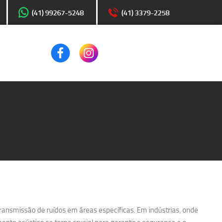
(41) 99267-5248
(41) 3379-2258
transmissão de ruídos em áreas específicas. Em indústrias, onde