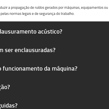
reduzir a propagação de ruídos gerados por máquinas, equipamentos ou pr
 pelas normas legais e de segurança do trabalho.
clausuramento acústico?
m ser enclausuradas?
 o funcionamento da máquina?
ção?
guidas?