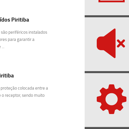
dos Piritiba
são periféricos instalados
res para garantir a
...
ritiba
 proteção colocada entre a
e o receptor, sendo muito