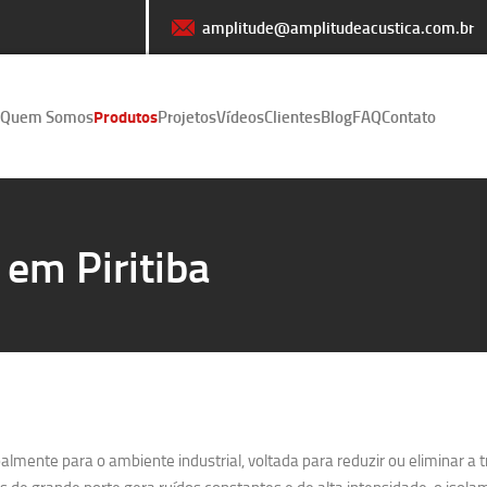
amplitude@amplitudeacustica.com.br
Quem Somos
Produtos
Projetos
Vídeos
Clientes
Blog
FAQ
Contato
 em Piritiba
lmente para o ambiente industrial, voltada para reduzir ou eliminar a 