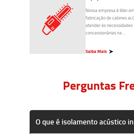
Nossa empresa é líder e
fabricação de cabines acú
atender às necessidades 
concessionárias na ...
Saiba Mais
Perguntas Fre
O que é isolamento acústico in