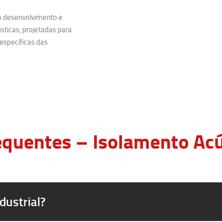
m desenvolvimento e
sticas, projetadas para
específicas das
quentes – Isolamento Acús
dustrial?