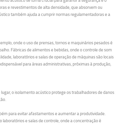
nto acústico se torna crucial para garantir a segurança e o
noras e revestimentos de alta densidade, que absorvem ou
acústico também ajuda a cumprir normas regulamentadoras e a
exemplo, onde o uso de prensas, tornos e maquinários pesados é
balho. Fábricas de alimentos e bebidas, onde o controle de som
idade, laboratórios e salas de operação de máquinas são locais
ndispensável para áreas administrativas, próximas à produção,
 lugar, o isolamento acústico protege os trabalhadores de danos
ção.
bém para evitar afastamentos e aumentar a produtividade.
 laboratórios e salas de controle, onde a concentração é