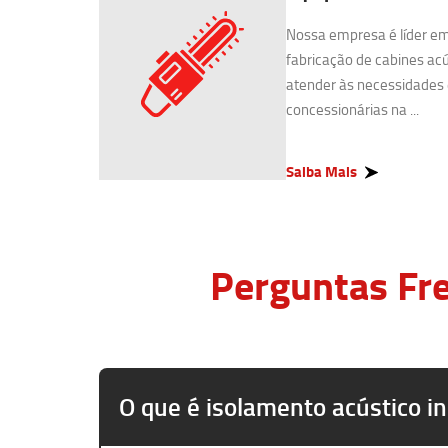
Nossa empresa é líder e
fabricação de cabines acú
atender às necessidades 
concessionárias na ...
Saiba Mais
Perguntas Fre
O que é isolamento acústico in