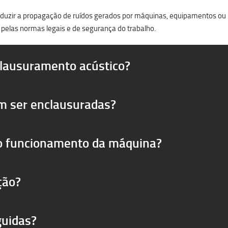
reduzir a propagação de ruídos gerados por máquinas, equipamentos ou pr
 pelas normas legais e de segurança do trabalho.
clausuramento acústico?
m ser enclausuradas?
 o funcionamento da máquina?
ção?
guidas?