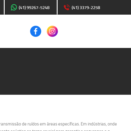
(41) 99267-5248
(41) 3379-2258
transmissão de ruídos em áreas específicas. Em indústrias, onde