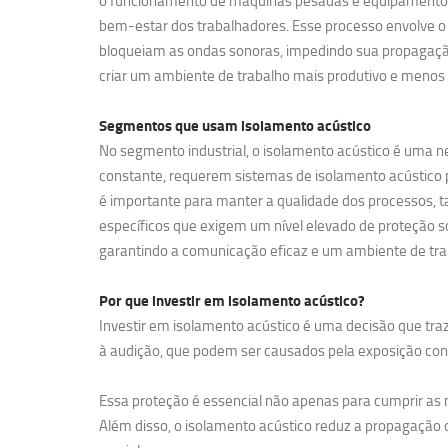
o funcionamento de máquinas pesadas e equipamentos de
bem-estar dos trabalhadores. Esse processo envolve o 
bloqueiam as ondas sonoras, impedindo sua propagação
criar um ambiente de trabalho mais produtivo e menos 
Segmentos que usam
isolamento acústico
No segmento industrial, o isolamento acústico é uma ne
constante, requerem sistemas de isolamento acústico pa
é importante para manter a qualidade dos processos, t
específicos que exigem um nível elevado de proteção so
garantindo a comunicação eficaz e um ambiente de tra
Por que investir em
isolamento acústico?
Investir em isolamento acústico é uma decisão que traz
à audição, que podem ser causados pela exposição contí
Essa proteção é essencial não apenas para cumprir a
Além disso, o isolamento acústico reduz a propagação d