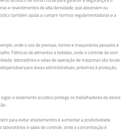
nto acústico se torna crucial para garantir a segurança e o
noras e revestimentos de alta densidade, que absorvem ou
acústico também ajuda a cumprir normas regulamentadoras e a
exemplo, onde o uso de prensas, tornos e maquinários pesados é
balho. Fábricas de alimentos e bebidas, onde o controle de som
idade, laboratórios e salas de operação de máquinas são locais
ndispensável para áreas administrativas, próximas à produção,
 lugar, o isolamento acústico protege os trabalhadores de danos
ção.
bém para evitar afastamentos e aumentar a produtividade.
 laboratórios e salas de controle, onde a concentração é