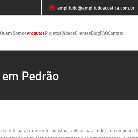
amplitude@amplitudeacustica.com.br
Quem Somos
Produtos
Projetos
Vídeos
Clientes
Blog
FAQ
Contato
o em Pedrão
lmente para o ambiente industrial, voltada para reduzir ou eliminar a 