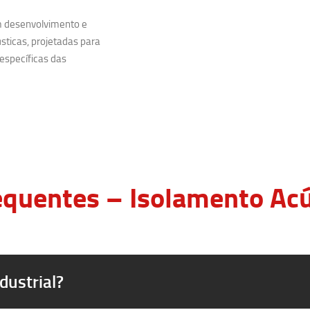
m desenvolvimento e
sticas, projetadas para
específicas das
quentes – Isolamento Acús
dustrial?