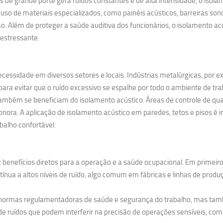
 grande porte gera ruídos constantes e de alta intensidade, o isolame
uso de materiais especializados, como painéis acústicos, barreiras so
. Além de proteger a saúde auditiva dos funcionários, o isolamento 
estressante.
cessidade em diversos setores e locais. Indústrias metalúrgicas, por 
ra evitar que o ruído excessivo se espalhe por todo o ambiente de tra
ambém se beneficiam do isolamento acústico. Áreas de controle de qual
nora. A aplicação de isolamento acústico em paredes, tetos e pisos é i
balho confortável.
 benefícios diretos para a operação e a saúde ocupacional. Em primeiro
nua a altos níveis de ruído, algo comum em fábricas e linhas de produ
s normas regulamentadoras de saúde e segurança do trabalho, mas tam
e ruídos que podem interferir na precisão de operações sensíveis, como