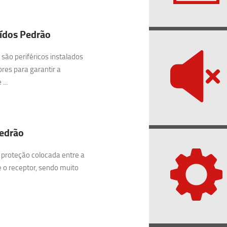
ídos Pedrão
são periféricos instalados
res para garantir a
...
Pedrão
 proteção colocada entre a
e o receptor, sendo muito