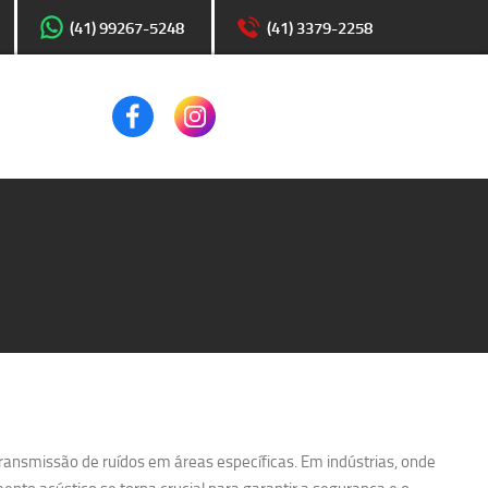
(41) 99267-5248
(41) 3379-2258
transmissão de ruídos em áreas específicas. Em indústrias, onde