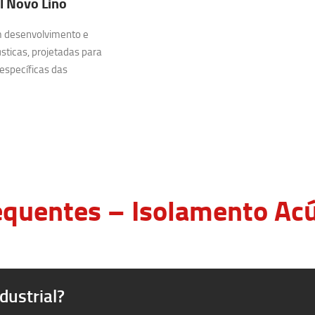
l Novo Lino
m desenvolvimento e
sticas, projetadas para
específicas das
quentes – Isolamento Acús
dustrial?