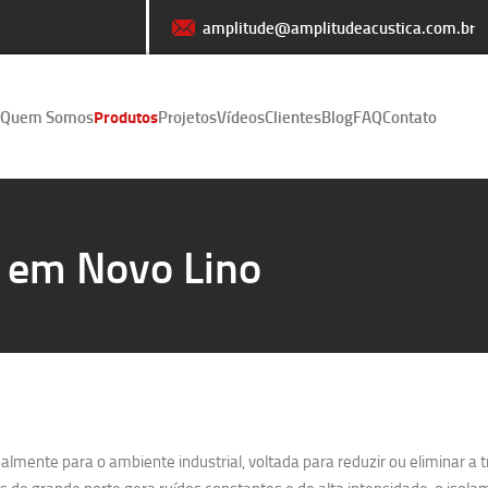
amplitude@amplitudeacustica.com.br
Quem Somos
Produtos
Projetos
Vídeos
Clientes
Blog
FAQ
Contato
o em Novo Lino
lmente para o ambiente industrial, voltada para reduzir ou eliminar a 