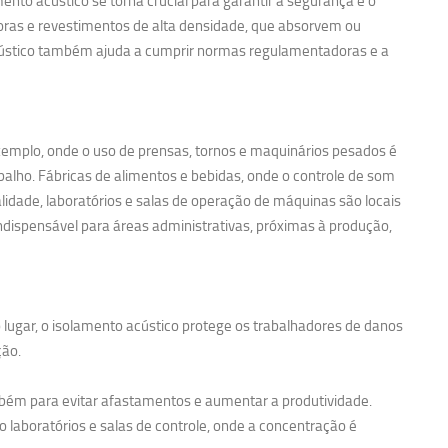
nto acústico se torna crucial para garantir a segurança e o
noras e revestimentos de alta densidade, que absorvem ou
acústico também ajuda a cumprir normas regulamentadoras e a
exemplo, onde o uso de prensas, tornos e maquinários pesados é
balho. Fábricas de alimentos e bebidas, onde o controle de som
idade, laboratórios e salas de operação de máquinas são locais
ndispensável para áreas administrativas, próximas à produção,
 lugar, o isolamento acústico protege os trabalhadores de danos
ção.
bém para evitar afastamentos e aumentar a produtividade.
 laboratórios e salas de controle, onde a concentração é