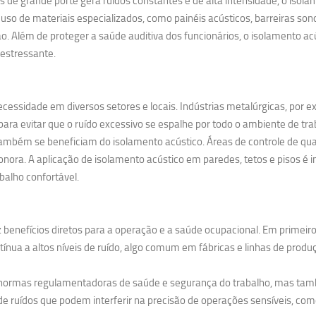
 grande porte gera ruídos constantes e de alta intensidade, o isolame
uso de materiais especializados, como painéis acústicos, barreiras so
. Além de proteger a saúde auditiva dos funcionários, o isolamento 
estressante.
cessidade em diversos setores e locais. Indústrias metalúrgicas, por 
ra evitar que o ruído excessivo se espalhe por todo o ambiente de tra
ambém se beneficiam do isolamento acústico. Áreas de controle de qual
nora. A aplicação de isolamento acústico em paredes, tetos e pisos é i
balho confortável.
 benefícios diretos para a operação e a saúde ocupacional. Em primeiro
nua a altos níveis de ruído, algo comum em fábricas e linhas de produ
s normas regulamentadoras de saúde e segurança do trabalho, mas tam
e ruídos que podem interferir na precisão de operações sensíveis, como