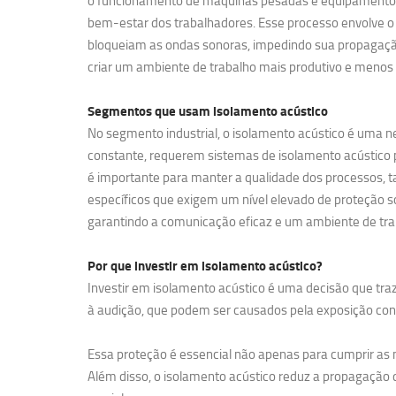
o funcionamento de máquinas pesadas e equipamentos de
bem-estar dos trabalhadores. Esse processo envolve o 
bloqueiam as ondas sonoras, impedindo sua propagação
criar um ambiente de trabalho mais produtivo e menos 
Segmentos que usam
isolamento acústico
No segmento industrial, o isolamento acústico é uma ne
constante, requerem sistemas de isolamento acústico pa
é importante para manter a qualidade dos processos, t
específicos que exigem um nível elevado de proteção so
garantindo a comunicação eficaz e um ambiente de tra
Por que investir em
isolamento acústico?
Investir em isolamento acústico é uma decisão que traz
à audição, que podem ser causados pela exposição contí
Essa proteção é essencial não apenas para cumprir a
Além disso, o isolamento acústico reduz a propagação d