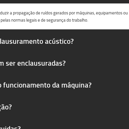
reduzir a propagação de ruídos gerados por máquinas, equipamentos ou pr
 pelas normas legais e de segurança do trabalho.
clausuramento acústico?
m ser enclausuradas?
 o funcionamento da máquina?
ção?
guidas?