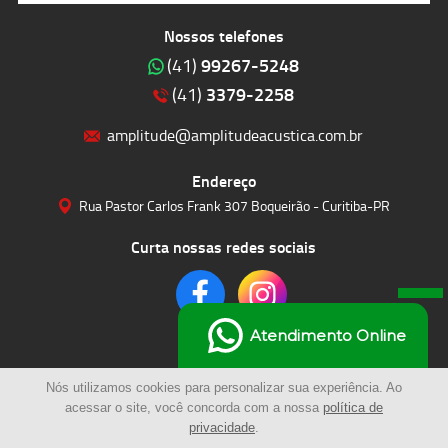
Nossos telefones
99267-5248
(41)
3379-2258
(41)
amplitude@amplitudeacustica.com.br
Endereço
Rua Pastor Carlos Frank 307 Boqueirão - Curitiba-PR
Curta nossas redes sociais
Atendimento Online
Nós utilizamos cookies para personalizar sua experiência. Ao
acessar o site, você concorda com a nossa
política de
privacidade
.
© 2023 | Amplitude Soluções Acústicas LTDA | Todos os Direitos Reservados