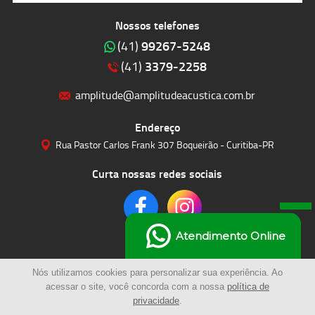
Nossos telefones
99267-5248
(41)
3379-2258
(41)
amplitude@amplitudeacustica.com.br
Endereço
Rua Pastor Carlos Frank 307 Boqueirão - Curitiba-PR
Curta nossas redes sociais
Atendimento Online
Nós utilizamos cookies para personalizar sua experiência. Ao
acessar o site, você concorda com a nossa
política de
privacidade
.
© 2023 | Amplitude Soluções Acústicas LTDA | Todos os Direitos Reservados