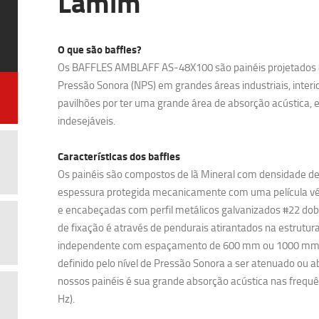
Lamim
O que são baffles?
Os BAFFLES AMBLAFF AS-48X100 são painéis projetados e f
Pressão Sonora (NPS) em grandes áreas industriais, inter
pavilhões por ter uma grande área de absorção acústica, 
indesejáveis.
Características dos baffles
Os painéis são compostos de lã Mineral com densidade 
espessura protegida mecanicamente com uma película véu 
e encabeçadas com perfil metálicos galvanizados #22 do
de fixação é através de pendurais atirantados na estrutura
independente com espaçamento de 600 mm ou 1000 mm. 
definido pelo nível de Pressão Sonora a ser atenuado ou ab
nossos painéis é sua grande absorção acústica nas frequên
Hz).