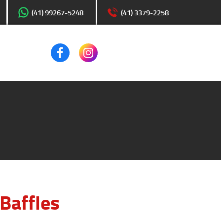
(41) 99267-5248
(41) 3379-2258
Baffles