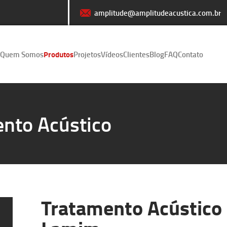
amplitude@amplitudeacustica.com.br
Quem Somos
Produtos
Projetos
Vídeos
Clientes
Blog
FAQ
Contato
nto Acústico
Tratamento Acústico