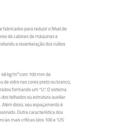
abricados para reduzir o Nível de
iores de cabines de máquinas e
evitando a reverberação dos ruídos
de 48 kg/m³ com 100 mm de
de vidro nas cores preto ou branco,
brados formando um “U”. O sistema
 dos telhados ou estrutura auxiliar
Além disso, seu espaçamento é
sorvido. Outra característica dos
cias mais críticas (dos 100 e 125