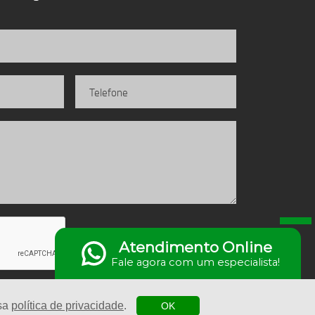
Enviar
Atendimento Online
Fale agora com um especialista!
ssa
política de privacidade
.
OK