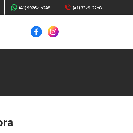
(41) 99267-5248
(41) 3379-2258
ora