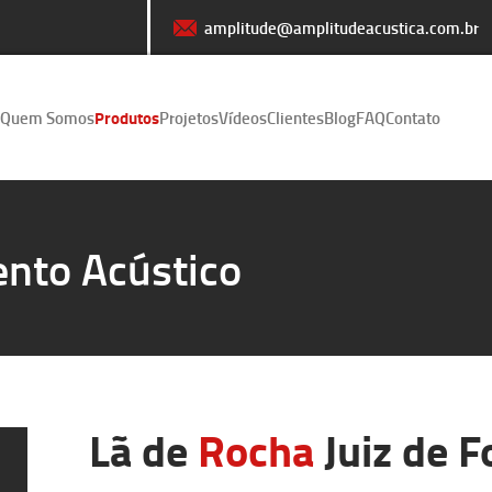
amplitude@amplitudeacustica.com.br
Quem Somos
Produtos
Projetos
Vídeos
Clientes
Blog
FAQ
Contato
nto Acústico
Lã de
Rocha
Juiz de F