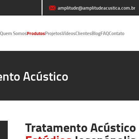
amplitude@amplitudeacustica.com.br
Quem Somos
Produtos
Projetos
Vídeos
Clientes
Blog
FAQ
Contato
nto Acústico
Tratamento Acústico