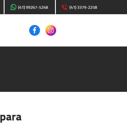
(41) 99267-5248
(41) 3379-2258
 para