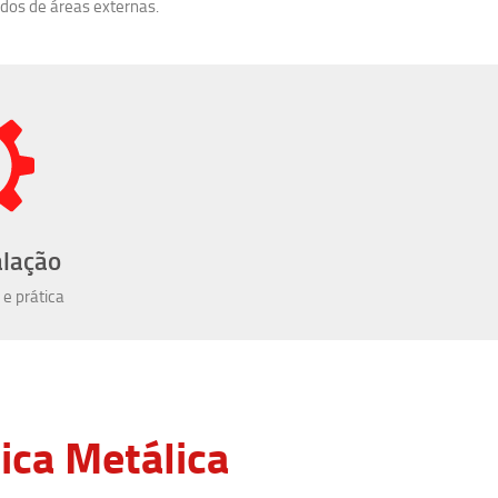
ndos de áreas externas.
alação
 e prática
ica Metálica