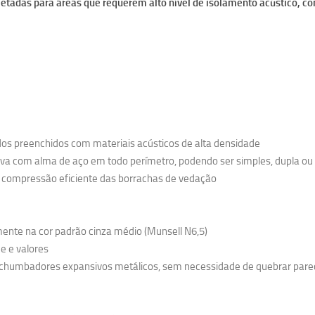
etadas para áreas que requerem alto nível de isolamento acústico, c
dos preenchidos com materiais acústicos de alta densidade
iva com alma de aço em todo perímetro, podendo ser simples, dupla ou 
 compressão eficiente das borrachas de vedação
amente na cor padrão cinza médio (Munsell N6,5)
de e valores
ndo chumbadores expansivos metálicos, sem necessidade de quebrar pare