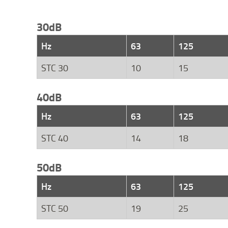
30dB
Hz
63
125
STC 30
10
15
40dB
Hz
63
125
STC 40
14
18
50dB
Hz
63
125
STC 50
19
25