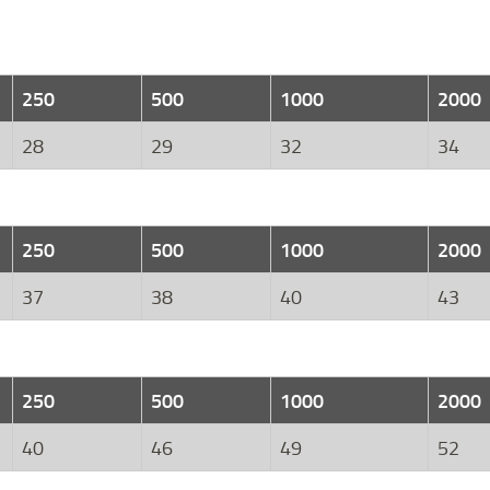
250
500
1000
2000
28
29
32
34
250
500
1000
2000
37
38
40
43
250
500
1000
2000
40
46
49
52