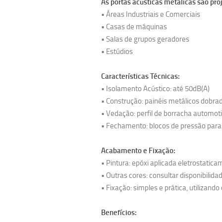
As
portas acústicas metálicas
são proj
• Áreas Industriais e Comerciais
• Casas de máquinas
• Salas de grupos geradores
• Estúdios
Características Técnicas:
• Isolamento Acústico: até 50dB(A)
• Construção: painéis metálicos dobra
• Vedação: perfil de borracha automot
• Fechamento: blocos de pressão para
Acabamento e Fixação:
• Pintura: epóxi aplicada eletrostatic
• Outras cores: consultar disponibilida
• Fixação: simples e prática, utiliza
Benefícios: