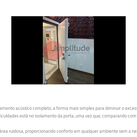
mento acústico completo, a forma mais simples para diminuir o excesso
iculdades está no isolamento da porta, uma vez que, comparando com as
a área ruidosa, proporcionando conforto em qualquer ambiente sem a n