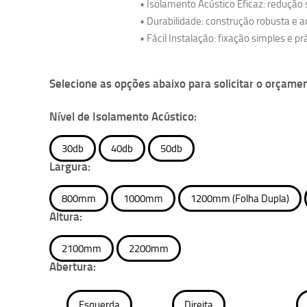
• Isolamento Acústico Eficaz: redução s
• Durabilidade: construção robusta e 
• Fácil Instalação: fixação simples e pr
Selecione as opções abaixo para solicitar o orçame
Nível de Isolamento Acústico:
30db
40db
50db
Largura:
800mm
1000mm
1200mm (Folha Dupla)
Altura:
2100mm
2200mm
Abertura:
Esquerda
Direita