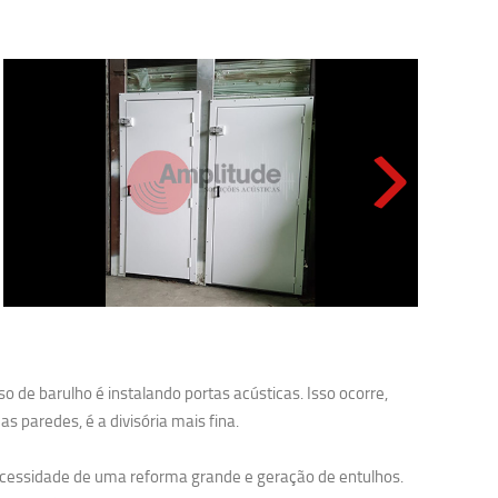
 de barulho é instalando portas acústicas. Isso ocorre,
 paredes, é a divisória mais fina.
ecessidade de uma reforma grande e geração de entulhos.