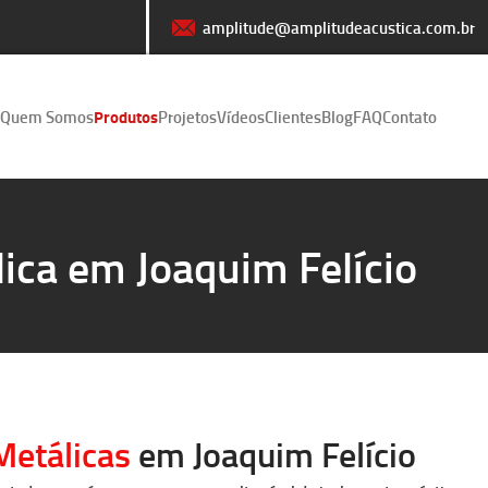
amplitude@amplitudeacustica.com.br
Quem Somos
Produtos
Projetos
Vídeos
Clientes
Blog
FAQ
Contato
ica em Joaquim Felício
Metálicas
em Joaquim Felício