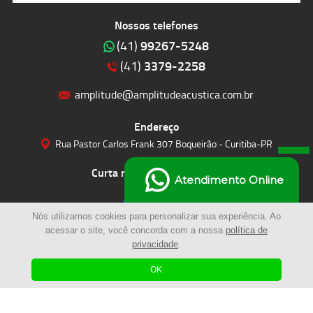
Nossos telefones
99267-5248
(41)
3379-2258
(41)
amplitude@amplitudeacustica.com.br
Endereço
Rua Pastor Carlos Frank 307 Boqueirão - Curitiba-PR
Curta nossas redes sociais
Atendimento Online
Nós utilizamos cookies para personalizar sua experiência. Ao
acessar o site, você concorda com a nossa
política de
privacidade
.
OK
© 2023 | Amplitude Soluções Acústicas LTDA | Todos os Direitos Reservados