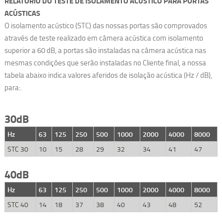
RELATORIO DO TESTE DE ISOLAMENTO ACÚSTICO PARA
PORTAS
ACÚSTICAS
O isolamento acústico (STC) das nossas portas são comprovados
através de teste realizado em câmera acústica com isolamento
superior a 60 dB, a portas são instaladas na câmera acústica nas
mesmas condições que serão instaladas no Cliente final, a nossa
tabela abaixo indica valores aferidos de isolação acústica (Hz / dB),
para:.
30dB
Hz
63
125
250
500
1000
2000
4000
8000
STC 30
10
15
28
29
32
34
41
47
40dB
Hz
63
125
250
500
1000
2000
4000
8000
STC 40
14
18
37
38
40
43
48
52