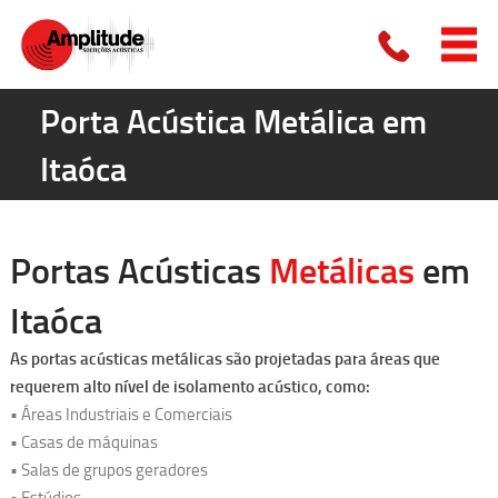
Porta Acústica Metálica em
Itaóca
Portas Acústicas
Metálicas
em
Itaóca
As
portas acústicas metálicas
são projetadas para áreas que
requerem alto nível de isolamento acústico, como:
• Áreas Industriais e Comerciais
• Casas de máquinas
• Salas de grupos geradores
• Estúdios