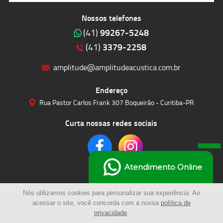
Nossos telefones
99267-5248
(41)
3379-2258
(41)
amplitude@amplitudeacustica.com.br
Endereço
Rua Pastor Carlos Frank 307 Boqueirão - Curitiba-PR
Curta nossas redes sociais
Atendimento Online
Nós utilizamos cookies para personalizar sua experiência. Ao
acessar o site, você concorda com a nossa
política de
privacidade
.
© 2023 | Amplitude Soluções Acústicas LTDA | Todos os Direitos Reservados