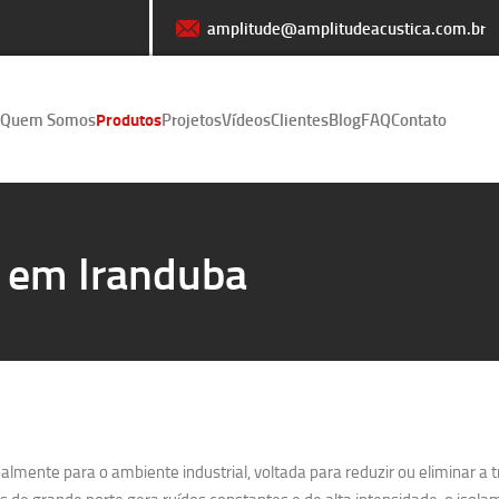
amplitude@amplitudeacustica.com.br
Quem Somos
Produtos
Projetos
Vídeos
Clientes
Blog
FAQ
Contato
o em Iranduba
lmente para o ambiente industrial, voltada para reduzir ou eliminar a 