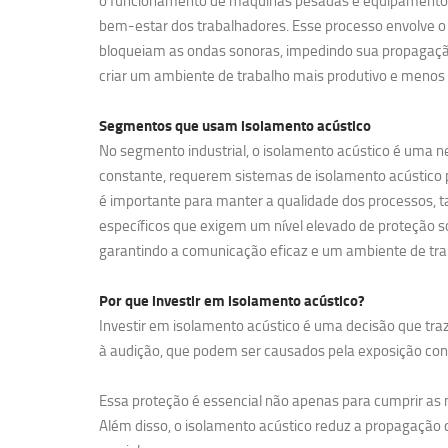
o funcionamento de máquinas pesadas e equipamentos de
bem-estar dos trabalhadores. Esse processo envolve o 
bloqueiam as ondas sonoras, impedindo sua propagação
criar um ambiente de trabalho mais produtivo e menos 
Segmentos que usam
isolamento acústico
No segmento industrial, o isolamento acústico é uma ne
constante, requerem sistemas de isolamento acústico pa
é importante para manter a qualidade dos processos, t
específicos que exigem um nível elevado de proteção so
garantindo a comunicação eficaz e um ambiente de tra
Por que investir em
isolamento acústico?
Investir em isolamento acústico é uma decisão que traz
à audição, que podem ser causados pela exposição contí
Essa proteção é essencial não apenas para cumprir a
Além disso, o isolamento acústico reduz a propagação d