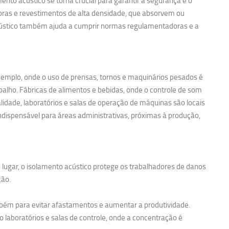
nto acústico se torna crucial para garantir a segurança e o
noras e revestimentos de alta densidade, que absorvem ou
acústico também ajuda a cumprir normas regulamentadoras e a
exemplo, onde o uso de prensas, tornos e maquinários pesados é
balho. Fábricas de alimentos e bebidas, onde o controle de som
idade, laboratórios e salas de operação de máquinas são locais
ndispensável para áreas administrativas, próximas à produção,
 lugar, o isolamento acústico protege os trabalhadores de danos
ção.
bém para evitar afastamentos e aumentar a produtividade.
 laboratórios e salas de controle, onde a concentração é