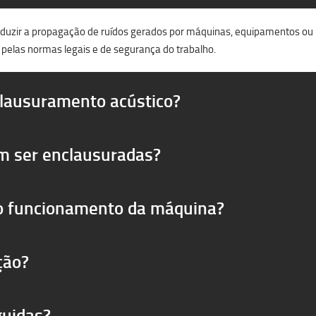
reduzir a propagação de ruídos gerados por máquinas, equipamentos ou pr
 pelas normas legais e de segurança do trabalho.
clausuramento acústico?
m ser enclausuradas?
 o funcionamento da máquina?
ção?
guidas?