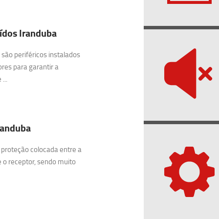
ídos Iranduba
são periféricos instalados
res para garantir a
...
Iranduba
 proteção colocada entre a
e o receptor, sendo muito