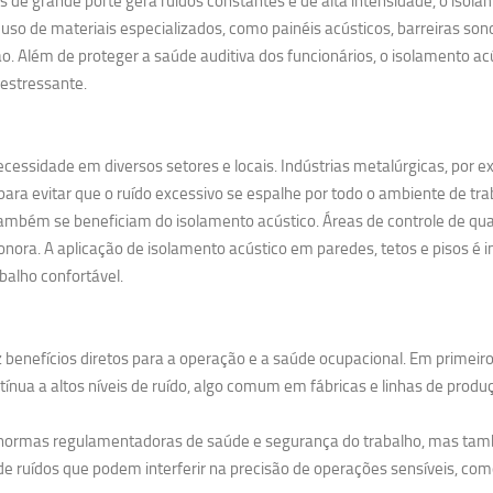
 grande porte gera ruídos constantes e de alta intensidade, o isolame
uso de materiais especializados, como painéis acústicos, barreiras so
. Além de proteger a saúde auditiva dos funcionários, o isolamento 
estressante.
cessidade em diversos setores e locais. Indústrias metalúrgicas, por 
ra evitar que o ruído excessivo se espalhe por todo o ambiente de tra
ambém se beneficiam do isolamento acústico. Áreas de controle de qual
nora. A aplicação de isolamento acústico em paredes, tetos e pisos é i
balho confortável.
 benefícios diretos para a operação e a saúde ocupacional. Em primeiro
nua a altos níveis de ruído, algo comum em fábricas e linhas de produ
s normas regulamentadoras de saúde e segurança do trabalho, mas tam
e ruídos que podem interferir na precisão de operações sensíveis, como