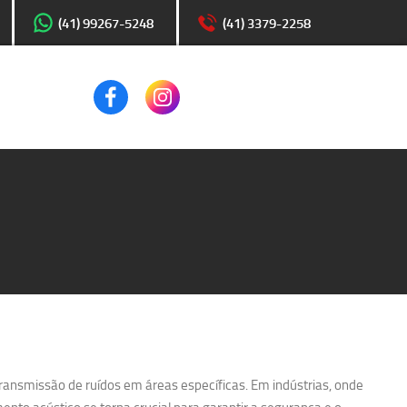
(41) 99267-5248
(41) 3379-2258
transmissão de ruídos em áreas específicas. Em indústrias, onde