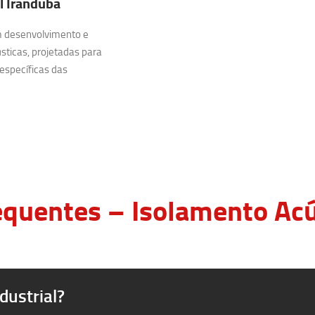
l Iranduba
m desenvolvimento e
sticas, projetadas para
específicas das
quentes – Isolamento Acús
dustrial?