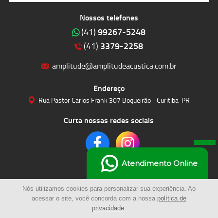
Nossos telefones
99267-5248
(41)
3379-2258
(41)
amplitude@amplitudeacustica.com.br
Endereço
Rua Pastor Carlos Frank 307 Boqueirão - Curitiba-PR
Curta nossas redes sociais
Atendimento Online
Nós utilizamos cookies para personalizar sua experiência. Ao
acessar o site, você concorda com a nossa
política de
privacidade
.
© 2023 | Amplitude Soluções Acústicas LTDA | Todos os Direitos Reservados