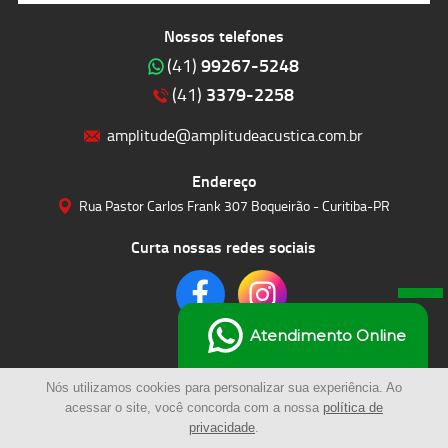
Nossos telefones
99267-5248
(41)
3379-2258
(41)
amplitude@amplitudeacustica.com.br
Endereço
Rua Pastor Carlos Frank 307 Boqueirão - Curitiba-PR
Curta nossas redes sociais
Atendimento Online
Nós utilizamos cookies para personalizar sua experiência. Ao
acessar o site, você concorda com a nossa
política de
privacidade
.
© 2023 | Amplitude Soluções Acústicas LTDA | Todos os Direitos Reservados