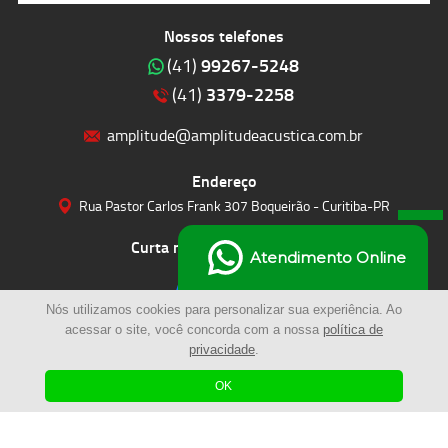
Nossos telefones
99267-5248
(41)
3379-2258
(41)
amplitude@amplitudeacustica.com.br
Endereço
Rua Pastor Carlos Frank 307 Boqueirão - Curitiba-PR
Curta nossas redes sociais
Atendimento Online
Nós utilizamos cookies para personalizar sua experiência. Ao
acessar o site, você concorda com a nossa
política de
privacidade
.
OK
© 2023 | Amplitude Soluções Acústicas LTDA | Todos os Direitos Reservados