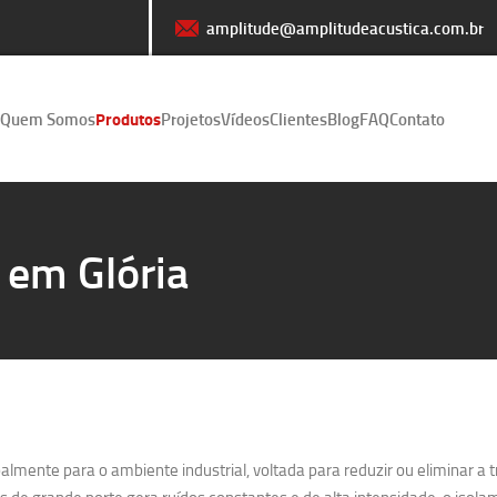
amplitude@amplitudeacustica.com.br
Quem Somos
Produtos
Projetos
Vídeos
Clientes
Blog
FAQ
Contato
 em Glória
lmente para o ambiente industrial, voltada para reduzir ou eliminar a 