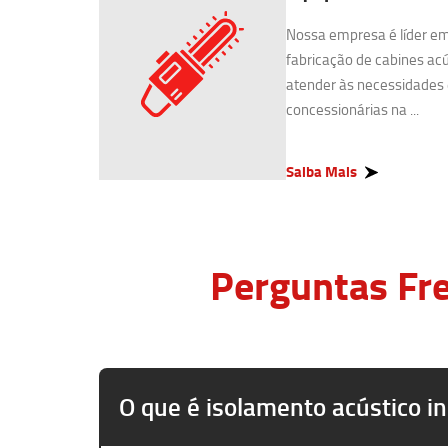
Nossa empresa é líder e
fabricação de cabines acú
atender às necessidades 
concessionárias na ...
Saiba Mais
Perguntas Fre
O que é isolamento acústico in