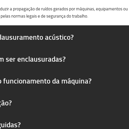
reduzir a propagação de ruídos gerados por máquinas, equipamentos ou pr
 pelas normas legais e de segurança do trabalho.
clausuramento acústico?
m ser enclausuradas?
 o funcionamento da máquina?
ção?
guidas?