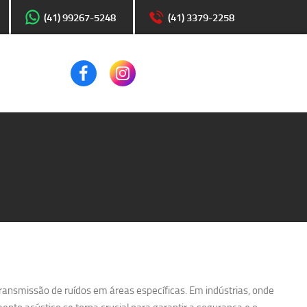
(41) 99267-5248
(41) 3379-2258
transmissão de ruídos em áreas específicas. Em indústrias, onde