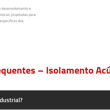
m desenvolvimento e
sticas, projetadas para
específicas das
quentes – Isolamento Acús
dustrial?