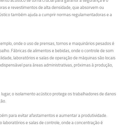
nto acústico se torna crucial para garantir a segurança e o
noras e revestimentos de alta densidade, que absorvem ou
acústico também ajuda a cumprir normas regulamentadoras e a
exemplo, onde o uso de prensas, tornos e maquinários pesados é
balho. Fábricas de alimentos e bebidas, onde o controle de som
idade, laboratórios e salas de operação de máquinas são locais
ndispensável para áreas administrativas, próximas à produção,
 lugar, o isolamento acústico protege os trabalhadores de danos
ção.
bém para evitar afastamentos e aumentar a produtividade.
 laboratórios e salas de controle, onde a concentração é