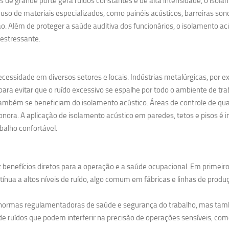
 grande porte gera ruídos constantes e de alta intensidade, o isolame
uso de materiais especializados, como painéis acústicos, barreiras so
. Além de proteger a saúde auditiva dos funcionários, o isolamento 
estressante.
cessidade em diversos setores e locais. Indústrias metalúrgicas, por 
ra evitar que o ruído excessivo se espalhe por todo o ambiente de tra
ambém se beneficiam do isolamento acústico. Áreas de controle de qual
nora. A aplicação de isolamento acústico em paredes, tetos e pisos é i
balho confortável.
 benefícios diretos para a operação e a saúde ocupacional. Em primeiro
nua a altos níveis de ruído, algo comum em fábricas e linhas de produ
s normas regulamentadoras de saúde e segurança do trabalho, mas tam
e ruídos que podem interferir na precisão de operações sensíveis, como