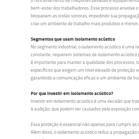
o funcionamento de máquinas pesadas e equipamentos de
bem-estar dos trabalhadores. Esse processo envolve o 
bloqueiam as ondas sonoras, impedindo sua propagação
criar um ambiente de trabalho mais produtivo e menos 
Segmentos que usam
isolamento acústico
No segmento industrial, o isolamento acústico é uma ne
constante, requerem sistemas de isolamento acústico pa
é importante para manter a qualidade dos processos, t
específicos que exigem um nível elevado de proteção so
garantindo a comunicação eficaz e um ambiente de tra
Por que investir em
isolamento acústico?
Investir em isolamento acústico é uma decisão que traz
à audição, que podem ser causados pela exposição contí
Essa proteção é essencial não apenas para cumprir a
Além disso, o isolamento acústico reduz a propagação d