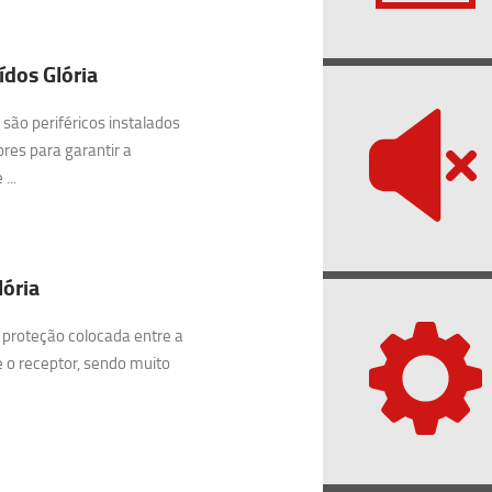
dos Glória
são periféricos instalados
res para garantir a
...
lória
 proteção colocada entre a
e o receptor, sendo muito