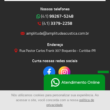
Nossos telefones
99267-5248
(41)
3379-2258
(41)
amplitude@amplitudeacustica.com.br
Endereço
Rua Pastor Carlos Frank 307 Boqueirão - Curitiba-PR
Curta nossas redes sociais
Atendimento Online
Nós utilizamos cookies para personalizar sua experiência. Ao
acessar o site, você concorda com a nossa
política de
privacidade
.
© 2023 | Amplitude Soluções Acústicas LTDA | Todos os Direitos Reservados