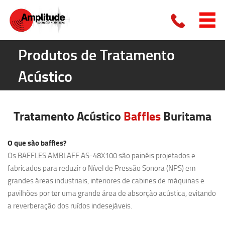
Produtos de Tratamento
Acústico
Tratamento Acústico
Baffles
Buritama
O que são baffles?
Os BAFFLES AMBLAFF AS-48X100 são painéis projetados e
fabricados para reduzir o Nível de Pressão Sonora (NPS) em
grandes áreas industriais, interiores de cabines de máquinas e
pavilhões por ter uma grande área de absorção acústica, evitando
a reverberação dos ruídos indesejáveis.