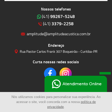
Nossos telefones
99267-5248
(41)
3379-2258
(41)
amplitude@amplitudeacustica.com.br
Endereço
Rua Pastor Carlos Frank 307 Boqueirão - Curitiba-PR
Curta nossas redes sociais
Atendimento Online
Nós utilizamos cookies para personalizar sua experiência. Ao
acessar o site, você concorda com a nossa
política de
privacidade
.
© 2023 | Amplitude Soluções Acústicas LTDA | Todos os Direitos Reservados