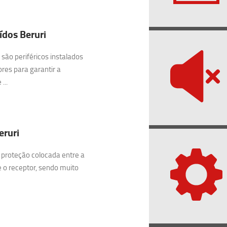
ídos Beruri
são periféricos instalados
res para garantir a
...
eruri
 proteção colocada entre a
e o receptor, sendo muito