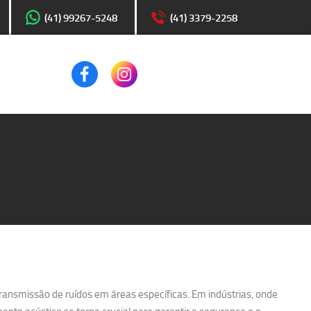
(41) 99267-5248
(41) 3379-2258
transmissão de ruídos em áreas específicas. Em indústrias, onde