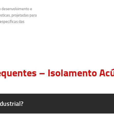
m desenvolvimento e
sticas, projetadas para
específicas das
quentes – Isolamento Acús
dustrial?