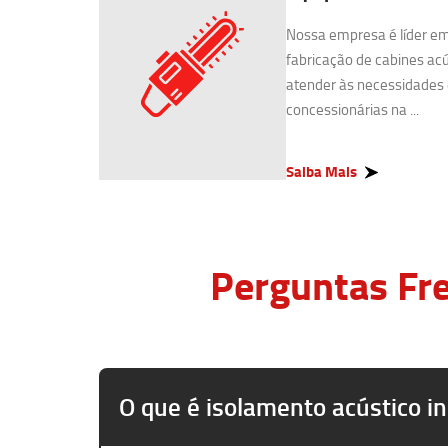
Nossa empresa é líder e
fabricação de cabines acú
atender às necessidades 
concessionárias na ...
Saiba Mais
Perguntas Fre
O que é isolamento acústico in