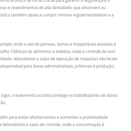
nto acústico se torna crucial para garantir a segurança e o
noras e revestimentos de alta densidade, que absorvem ou
acústico também ajuda a cumprir normas regulamentadoras e a
exemplo, onde o uso de prensas, tornos e maquinários pesados é
balho. Fábricas de alimentos e bebidas, onde o controle de som
idade, laboratórios e salas de operação de máquinas são locais
ndispensável para áreas administrativas, próximas à produção,
 lugar, o isolamento acústico protege os trabalhadores de danos
ção.
bém para evitar afastamentos e aumentar a produtividade.
 laboratórios e salas de controle, onde a concentração é