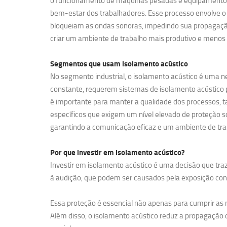
o funcionamento de máquinas pesadas e equipamentos de
bem-estar dos trabalhadores. Esse processo envolve o 
bloqueiam as ondas sonoras, impedindo sua propagação
criar um ambiente de trabalho mais produtivo e menos 
Segmentos que usam
isolamento acústico
No segmento industrial, o isolamento acústico é uma ne
constante, requerem sistemas de isolamento acústico pa
é importante para manter a qualidade dos processos, t
específicos que exigem um nível elevado de proteção so
garantindo a comunicação eficaz e um ambiente de tra
Por que investir em
isolamento acústico?
Investir em isolamento acústico é uma decisão que traz
à audição, que podem ser causados pela exposição contí
Essa proteção é essencial não apenas para cumprir a
Além disso, o isolamento acústico reduz a propagação d