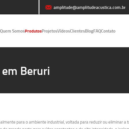
amplitude@amplitudeacustica.com.br
Quem Somos
Produtos
Projetos
Vídeos
Clientes
Blog
FAQ
Contato
 em Beruri
lmente para o ambiente industrial, voltada para reduzir ou eliminar a 