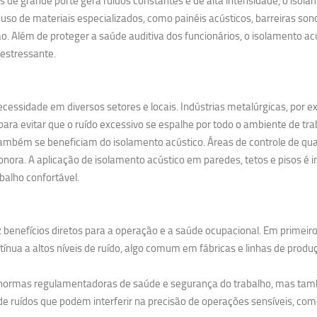
 grande porte gera ruídos constantes e de alta intensidade, o isolame
uso de materiais especializados, como painéis acústicos, barreiras so
. Além de proteger a saúde auditiva dos funcionários, o isolamento 
estressante.
cessidade em diversos setores e locais. Indústrias metalúrgicas, por 
ra evitar que o ruído excessivo se espalhe por todo o ambiente de tra
ambém se beneficiam do isolamento acústico. Áreas de controle de qual
nora. A aplicação de isolamento acústico em paredes, tetos e pisos é i
balho confortável.
 benefícios diretos para a operação e a saúde ocupacional. Em primeiro
nua a altos níveis de ruído, algo comum em fábricas e linhas de produ
s normas regulamentadoras de saúde e segurança do trabalho, mas tam
e ruídos que podem interferir na precisão de operações sensíveis, como