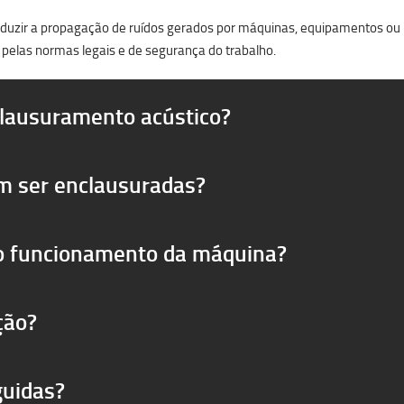
reduzir a propagação de ruídos gerados por máquinas, equipamentos ou pr
 pelas normas legais e de segurança do trabalho.
clausuramento acústico?
m ser enclausuradas?
 o funcionamento da máquina?
ção?
guidas?