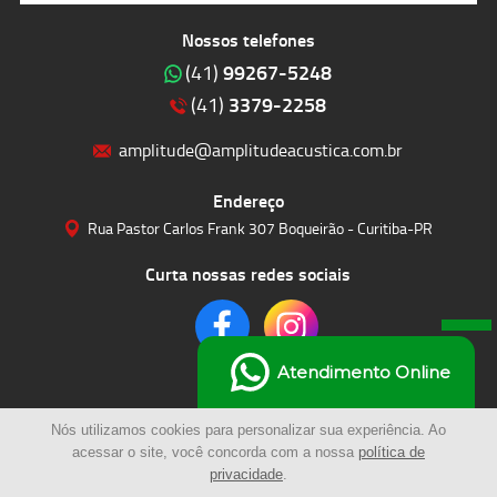
Nossos telefones
99267-5248
(41)
3379-2258
(41)
amplitude@amplitudeacustica.com.br
Endereço
Rua Pastor Carlos Frank 307 Boqueirão - Curitiba-PR
Curta nossas redes sociais
Atendimento Online
Nós utilizamos cookies para personalizar sua experiência. Ao
acessar o site, você concorda com a nossa
política de
privacidade
.
© 2023 | Amplitude Soluções Acústicas LTDA | Todos os Direitos Reservados