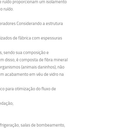
de ruído proporcionam um isolamento
o ruído.
geradores Considerando a estrutura
izados de fábrica com espessuras
es, sendo sua composição e
m disso, é composta de fibra mineral
oorganismos (animais daninhos), não
bém acabamento em véu de vidro na
o para otimização do fluxo de
vedação;
efrigeração, salas de bombeamento,