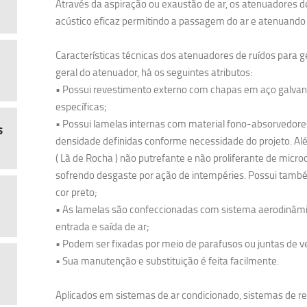
Através da aspiração ou exaustão de ar, os atenuadores 
acústico eficaz permitindo a passagem do ar e atenuando 
Características técnicas dos atenuadores de ruídos para 
geral do atenuador, há os seguintes atributos:
• Possui revestimento externo com chapas em aço galvan
específicas;
• Possui lamelas internas com material fono-absorvedor
s
densidade definidas conforme necessidade do projeto. Alé
( Lã de Rocha ) não putrefante e não proliferante de micr
sofrendo desgaste por ação de intempéries. Possui tam
cor preto;
• As lamelas são confeccionadas com sistema aerodinâmic
entrada e saída de ar;
• Podem ser fixadas por meio de parafusos ou juntas de 
• Sua manutenção e substituição é feita facilmente.
Aplicados em sistemas de ar condicionado, sistemas de r