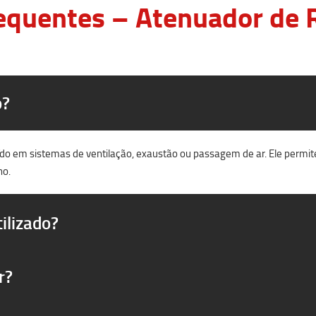
equentes – Atenuador de R
o?
uído em sistemas de ventilação, exaustão ou passagem de ar. Ele permit
no.
ilizado?
r?