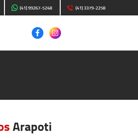
(41) 99267-5248
(41) 3379-2258
os
Arapoti