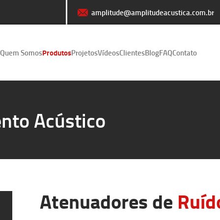
amplitude@amplitudeacustica.com.br
Quem Somos
Produtos
Projetos
Vídeos
Clientes
Blog
FAQ
Contato
nto Acústico
Atenuadores de
Ruíd