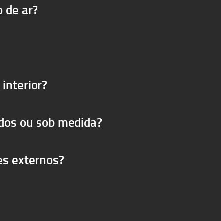
o de ar?
interior?
dos ou sob medida?
es externos?