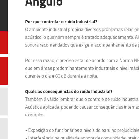
Ângulo
Por que controlar o ruído Industrial?
O ambiente industrial propicia diversos problemas relacio
acústico, o que nem sempre é tratado adequadamente. Alé
sonora recomendados que exigem acompanhamento de pro
Por essa razão, é preciso estar de acordo com a Norma 
que em áreas predominantemente industriais o nível máxi
durante o dia e 60 dB durante a noite.
Quais as consequências do ruído Industrial?
Também é válido lembrar que o controle de ruído industri
Acústica aplicada, podendo causar consequências internas
exemplo:
• Exposição de funcionários a níveis de barulho prejudiciais
• Interferência na qualidade sonora da comunidade, prej