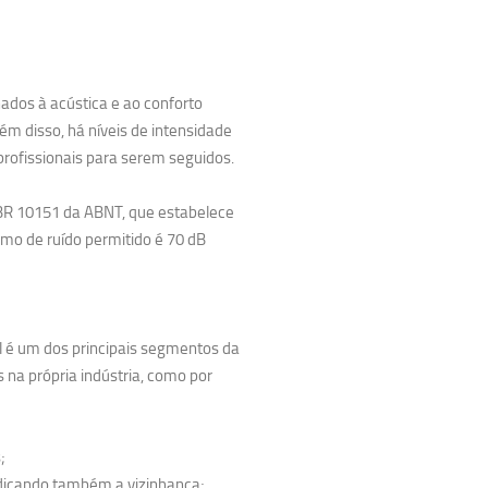
nados à acústica e ao conforto
m disso, há níveis de intensidade
fissionais para serem seguidos.
NBR 10151 da ABNT, que estabelece
mo de ruído permitido é 70 dB
al é um dos principais segmentos da
 na própria indústria, como por
;
udicando também a vizinhança;