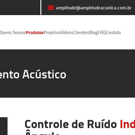
amplitude@amplitudeacustica.com.br
Quem Somos
Produtos
Projetos
Vídeos
Clientes
Blog
FAQ
Contato
nto Acústico
Controle de Ruído
Ind