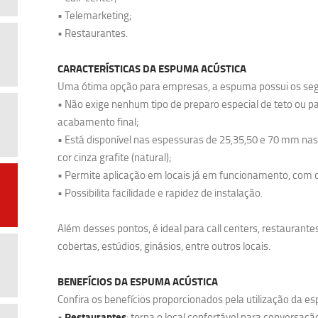
• Telemarketing;
• Restaurantes.
CARACTERÍSTICAS DA ESPUMA ACÚSTICA
Uma ótima opção para empresas, a espuma possui os seg
• Não exige nenhum tipo de preparo especial de teto ou pa
acabamento final;
• Está disponível nas espessuras de 25,35,50 e 70 mm 
cor cinza grafite (natural);
• Permite aplicação em locais já em funcionamento, com o
• Possibilita facilidade e rapidez de instalação.
Além desses pontos, é ideal para call centers, restaurante
cobertas, estúdios, ginásios, entre outros locais.
BENEFÍCIOS DA ESPUMA ACÚSTICA
Confira os benefícios proporcionados pela utilização da 
Restaurantes
•
: torna o local confortável para conversaçã