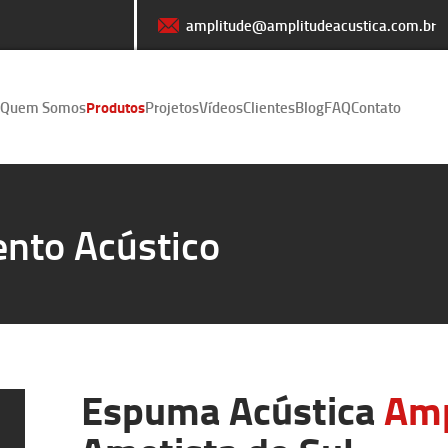
amplitude@amplitudeacustica.com.br
Quem Somos
Produtos
Projetos
Vídeos
Clientes
Blog
FAQ
Contato
nto Acústico
Espuma Acústica
Am