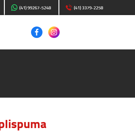
(41) 99267-5248
(41) 3379-2258
plispuma