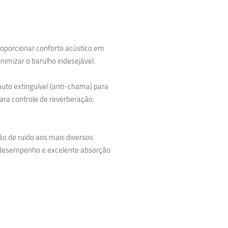
oporcionar conforto acústico em
imizar o barulho indesejável.
 auto extinguível (anti-chama) para
ara controle de reverberação.
ão de ruído aos mais diversos
 desempenho e excelente absorção