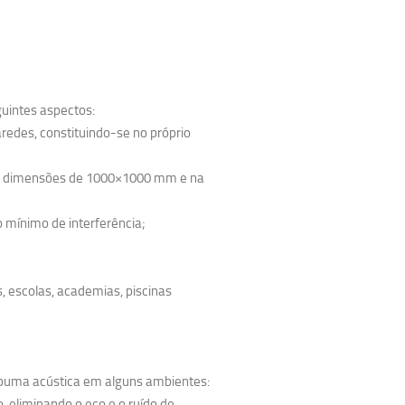
uintes aspectos:
redes, constituindo-se no próprio
nas dimensões de 1000×1000 mm e na
 mínimo de interferência;
s, escolas, academias, piscinas
espuma acústica em alguns ambientes:
o, eliminando o eco e o ruído de