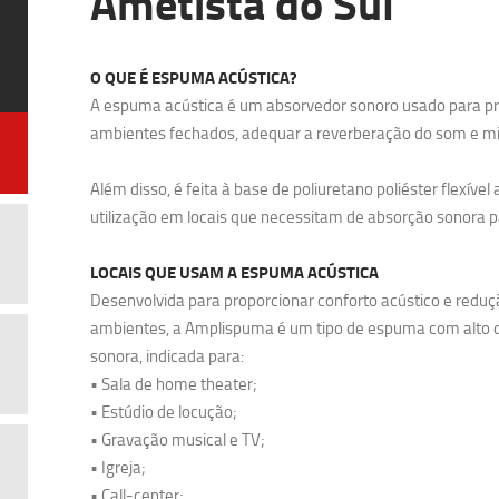
Ametista do Sul
O QUE É ESPUMA ACÚSTICA?
A espuma acústica é um absorvedor sonoro usado para pr
ambientes fechados, adequar a reverberação do som e min
Além disso, é feita à base de poliuretano poliéster flexível
utilização em locais que necessitam de absorção sonora p
LOCAIS QUE USAM A ESPUMA ACÚSTICA
Desenvolvida para proporcionar conforto acústico e reduç
ambientes, a Amplispuma é um tipo de espuma com alto
sonora, indicada para:
• Sala de home theater;
• Estúdio de locução;
• Gravação musical e TV;
• Igreja;
• Call-center;