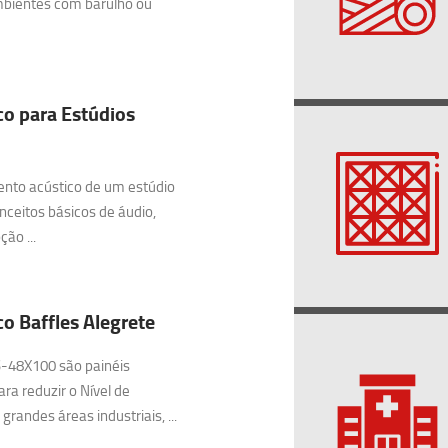
bientes com barulho ou
o para Estúdios
nto acústico de um estúdio
onceitos básicos de áudio,
ão ...
o Baffles Alegrete
48X100 são painéis
ra reduzir o Nível de
randes áreas industriais, ...