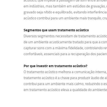
acústico, que impede a passagem de som entre ambient
em indústrias, mas também em estúdios de gravação, ci
gravado seja nítido e equilibrado, evitando interferên
acústico contribui para um ambiente mais tranquilo, cr
Segmentos que usam
tratamento acústico
Diversos segmentos necessitam de tratamento acústico 
de um ambiente acusticamente tratado para que a comun
capturar sons com a máxima fidelidade, controlando rev
confortáveis, essenciais para a recuperação dos pacien
Por que investir em
tratamento acústico?
O tratamento acústico melhora a comunicação interna, 
tratamento acústico é a chave para produzir áudio de a
contribui para um ambiente mais calmo, reduzindo o e
em tratamento acústico eleva a qualidade do ambiente, 