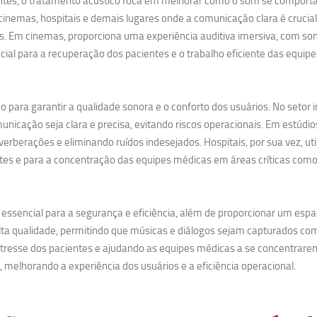
es, o tratamento acústico foca em melhorar como o som se comporta d
nemas, hospitais e demais lugares onde a comunicação clara é crucial
cias. Em cinemas, proporciona uma experiência auditiva imersiva, com so
ucial para a recuperação dos pacientes e o trabalho eficiente das equip
para garantir a qualidade sonora e o conforto dos usuários. No setor i
icação seja clara e precisa, evitando riscos operacionais. Em estúdio
erberações e eliminando ruídos indesejados. Hospitais, por sua vez, uti
tes e para a concentração das equipes médicas em áreas críticas como U
essencial para a segurança e eficiência, além de proporcionar um espa
lta qualidade, permitindo que músicas e diálogos sejam capturados com 
stresse dos pacientes e ajudando as equipes médicas a se concentrar
melhorando a experiência dos usuários e a eficiência operacional.