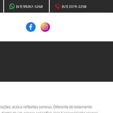
(41) 99267-5248
(41) 3379-2258
ações, ecos e reflexões sonoras. Diferente do isolamento