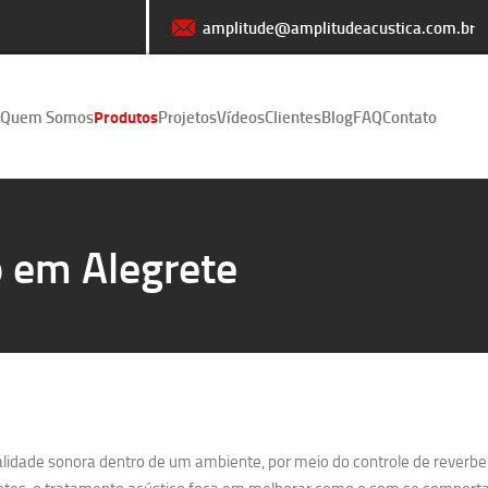
amplitude@amplitudeacustica.com.br
Quem Somos
Produtos
Projetos
Vídeos
Clientes
Blog
FAQ
Contato
 em Alegrete
lidade sonora dentro de um ambiente, por meio do controle de reverber