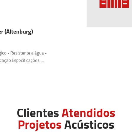
er (Altenburg)
gico • Resistente a água •
icação Especificações: ...
Clientes
Atendidos
Projetos
Acústicos