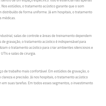
entro de um espaço específico. Isso é essencial não apenas
. Nos estúdios, o tratamento acústico garante que o som
m distribuído de forma uniforme. Já em hospitais, o tratamento
es médicas.
ndustrial, salas de controle e áreas de treinamento dependem
s de gravação, o tratamento acústico é indispensável para
lizam o tratamento acústico para criar ambientes silenciosos e
TIs e salas de cirurgia.
ço de trabalho mais confortável. Em estúdios de gravação, o
clareza e precisão. Já nos hospitais, o tratamento acústico
em em suas tarefas. Em todos esses segmentos, o investimento