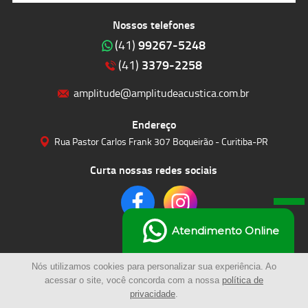
Nossos telefones
99267-5248
(41)
3379-2258
(41)
amplitude@amplitudeacustica.com.br
Endereço
Rua Pastor Carlos Frank 307 Boqueirão - Curitiba-PR
Curta nossas redes sociais
Atendimento Online
Nós utilizamos cookies para personalizar sua experiência. Ao
acessar o site, você concorda com a nossa
política de
privacidade
.
© 2023 | Amplitude Soluções Acústicas LTDA | Todos os Direitos Reservados